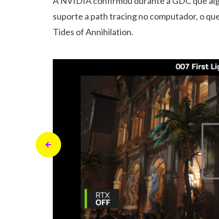
A NVIDIA confirmou durante a GDC que algu
suporte a path tracing no computador, o que 
Tides of Annihilation.