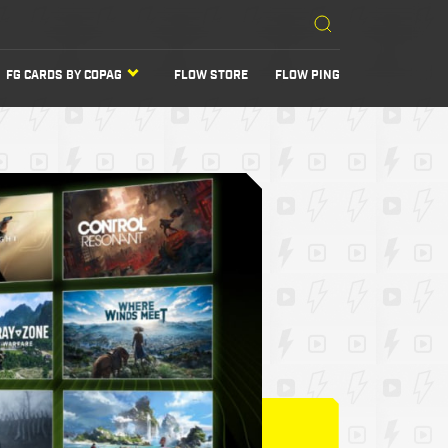
FG CARDS BY COPAG
FLOW STORE
FLOW PING