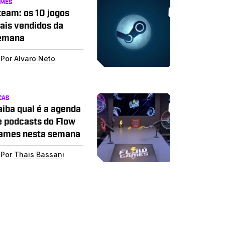
AMES
team: os 10 jogos
ais vendidos da
emana
Por
Alvaro Neto
CAS
aiba qual é a agenda
e podcasts do Flow
ames nesta semana
Por
Thais Bassani