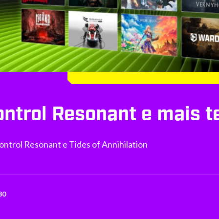
ontrol Resonant e mais t
ontrol Resonant e Tides of Annihilation
30