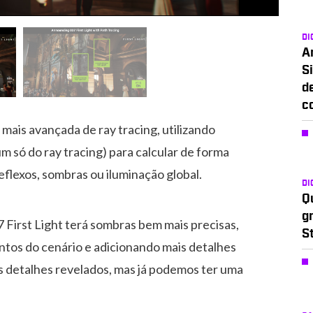
DI
A
Si
d
c
 mais avançada de ray tracing, utilizando
m só do ray tracing) para calcular de forma
reflexos, sombras ou iluminação global.
DI
Q
g
First Light terá sombras bem mais precisas,
S
os do cenário e adicionando mais detalhes
 detalhes revelados, mas já podemos ter uma