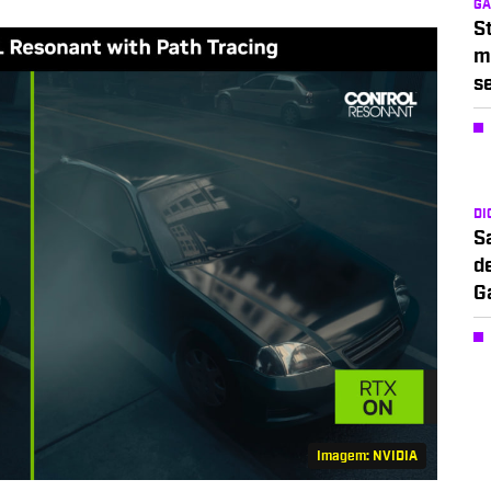
G
S
m
s
DI
S
d
G
Imagem: NVIDIA