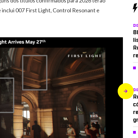
ns dos títulos confirmados para 2026 terão
inclui 007 First Light, Control Resonant e
DI
Bl
li
R
r
DI
Ro
c
r
g