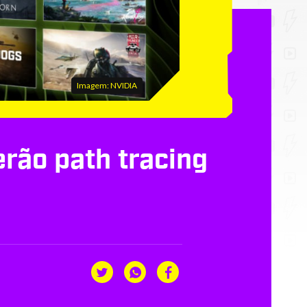
Imagem: NVIDIA
erão path tracing