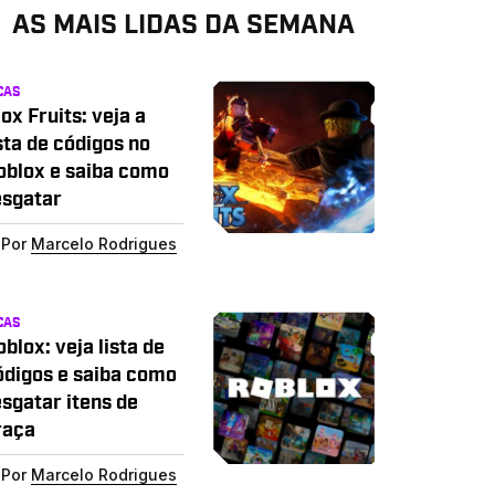
AS MAIS LIDAS DA SEMANA
CAS
ox Fruits: veja a
sta de códigos no
oblox e saiba como
esgatar
Por
Marcelo Rodrigues
CAS
blox: veja lista de
ódigos e saiba como
esgatar itens de
raça
Por
Marcelo Rodrigues