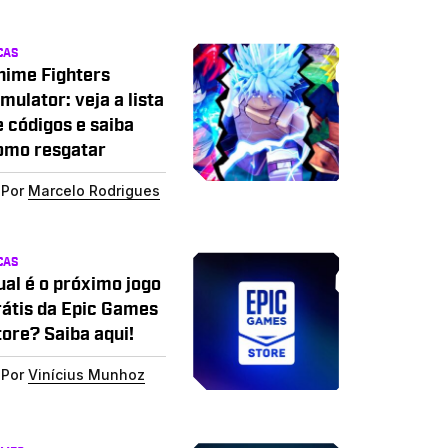
CAS
nime Fighters
mulator: veja a lista
e códigos e saiba
omo resgatar
Por
Marcelo Rodrigues
CAS
ual é o próximo jogo
rátis da Epic Games
tore? Saiba aqui!
Por
Vinícius Munhoz