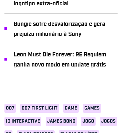
logotipo extra-oficial
Bungie sofre desvalorização e gera
prejuízo milionário à Sony
Leon Must Die Forever: RE Requiem
ganha novo modo em update grátis
007
007 FIRST LIGHT
GAME
GAMES
IO INTERACTIVE
JAMES BOND
JOGO
JOGOS