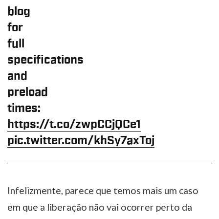
blog
for
full
specifications
and
preload
times:
https://t.co/zwpCCjQCe1
pic.twitter.com/khSy7axToj
Infelizmente, parece que temos mais um caso
em que a liberação não vai ocorrer perto da