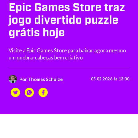
Epic Games Store traz
jogo divertido puzzle
grátis hoje
Visite a Epic Games Store para baixar agora mesmo
um quebra-cabeças bem criativo
Por
Thomas Schulze
05.02.2026 às 13:00