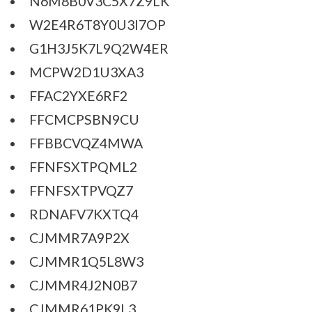
N6M8B0V3C5X7Z9LK
W2E4R6T8Y0U3I7OP
G1H3J5K7L9Q2W4ER
MCPW2D1U3XA3
FFAC2YXE6RF2
FFCMCPSBN9CU
FFBBCVQZ4MWA
FFNFSXTPQML2
FFNFSXTPVQZ7
RDNAFV7KXTQ4
CJMMR7A9P2X
CJMMR1Q5L8W3
CJMMR4J2N0B7
CJMMR61PK9L3