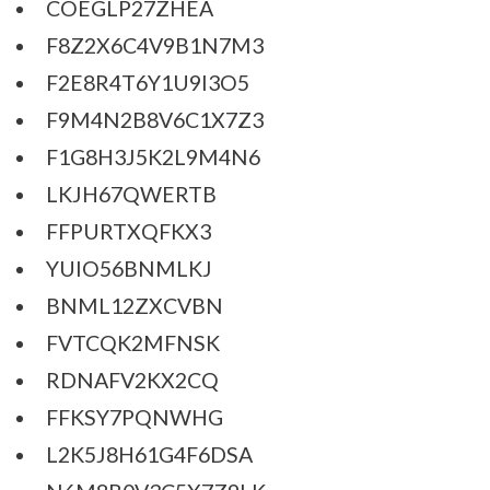
COEGLP27ZHEA
F8Z2X6C4V9B1N7M3
F2E8R4T6Y1U9I3O5
F9M4N2B8V6C1X7Z3
F1G8H3J5K2L9M4N6
LKJH67QWERTB
FFPURTXQFKX3
YUIO56BNMLKJ
BNML12ZXCVBN
FVTCQK2MFNSK
RDNAFV2KX2CQ
FFKSY7PQNWHG
L2K5J8H61G4F6DSA