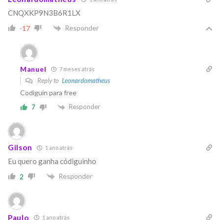
CNQXKP9N3B6R1LX
Responder
-17
Manuel
7 meses atrás
Reply to
Leonardomatheus
Codiguin para free
Responder
7
Gilson
1 ano atrás
Eu quero ganha códiguinho
Responder
2
Paulo
1 ano atrás