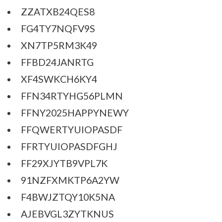
ZZATXB24QES8
FG4TY7NQFV9S
XN7TP5RM3K49
FFBD24JANRTG
XF4SWKCH6KY4
FFN34RTYHG56PLMN
FFNY2025HAPPYNEWY
FFQWERTYUIOPASDF
FFRTYUIOPASDFGHJ
FF29XJYTB9VPL7K
91NZFXMKTP6A2YW
F4BWJZTQY10K5NA
AJEBVGL3ZYTKNUS