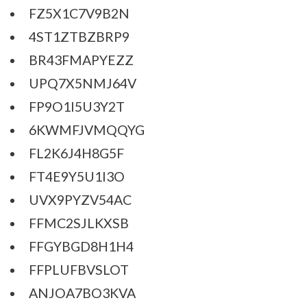
FZ5X1C7V9B2N
4ST1ZTBZBRP9
BR43FMAPYEZZ
UPQ7X5NMJ64V
FP9O1I5U3Y2T
​6KWMFJVMQQYG
FL2K6J4H8G5F
​FT4E9Y5U1I3O
UVX9PYZV54AC
FFMC2SJLKXSB
FFGYBGD8H1H4
FFPLUFBVSLOT
ANJOA7BO3KVA