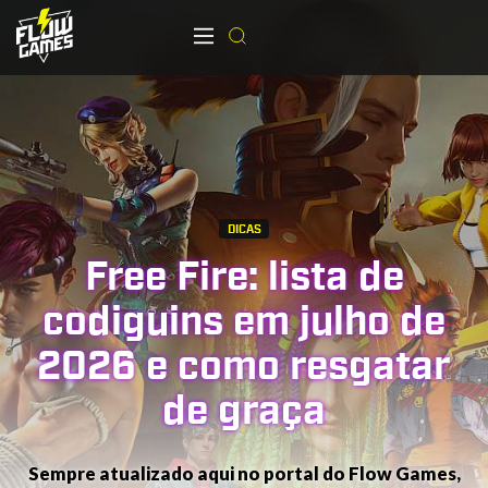
DICAS
Free Fire: lista de
codiguins em julho de
2026 e como resgatar
de graça
Sempre atualizado aqui no portal do Flow Games,