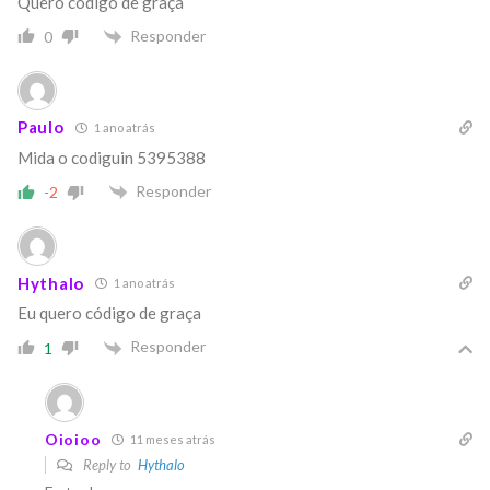
Quero código de graça
Responder
0
Paulo
1 ano atrás
Mida o codiguin 5395388
Responder
-2
Hythalo
1 ano atrás
Eu quero código de graça
Responder
1
Oioioo
11 meses atrás
Reply to
Hythalo