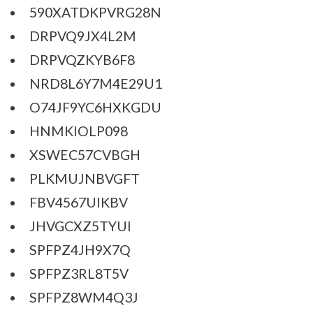
590XATDKPVRG28N
DRPVQ9JX4L2M
DRPVQZKYB6F8
NRD8L6Y7M4E29U1
O74JF9YC6HXKGDU
HNMKIOLP098
XSWEC57CVBGH
PLKMUJNBVGFT
FBV4567UIKBV
JHVGCXZ5TYUI
SPFPZ4JH9X7Q
SPFPZ3RL8T5V
SPFPZ8WM4Q3J