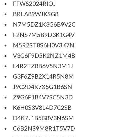
FFWS2024RIOJ
BRLA89WJKSG8
N7M5DZ1K3G6B9V2C
F2NS7M5B9D3K1G4V
M5R2ST8S6H0V3K7N
V3G6F9D5K2NZ1M4B
L4R2TZ8B6V5N3M1J
G3F6Z9B2X14R5N8M
J9C2D4K7X5G1B6SN
Z9G6F1B4V7SC5N3D
K6H0S3V8L4D7C2SB
D4K7J1B5G8V3N6SM
C6B2NS9M8R1T5V7D