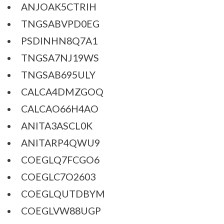
ANJOAK5CTRIH
TNGSABVPD0EG
PSDINHN8Q7A1
TNGSA7NJ19WS
TNGSAB695ULY
CALCA4DMZGOQ
CALCAO66H4AO
ANITA3ASCL0K
ANITARP4QWU9
COEGLQ7FCGO6
COEGLC7O2603
COEGLQUTDBYM
COEGLVW88UGP