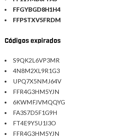
FFGYBGD8H1H4
FFPSTXV5FRDM
Códigos expirados
S9QK2L6VP3MR
4N8M2XL9R1G3
UPQ7X5NMJ64V
FFR4G3HM5YJN
6KWMFJVMQQYG
FA3S7D5F1G9H
FT4E9Y5U1I3O
FFR4G3HM5YJN