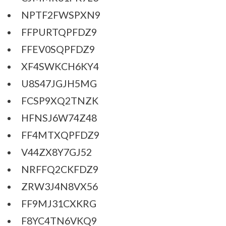
NPTF2FWSPXN9
FFPURTQPFDZ9
FFEV0SQPFDZ9
XF4SWKCH6KY4
U8S47JGJH5MG
FCSP9XQ2TNZK
HFNSJ6W74Z48
FF4MTXQPFDZ9
V44ZX8Y7GJ52
NRFFQ2CKFDZ9
ZRW3J4N8VX56
FF9MJ31CXKRG
F8YC4TN6VKQ9