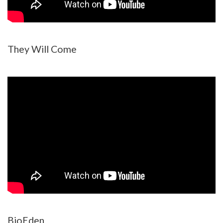
They Will Come
BioEden