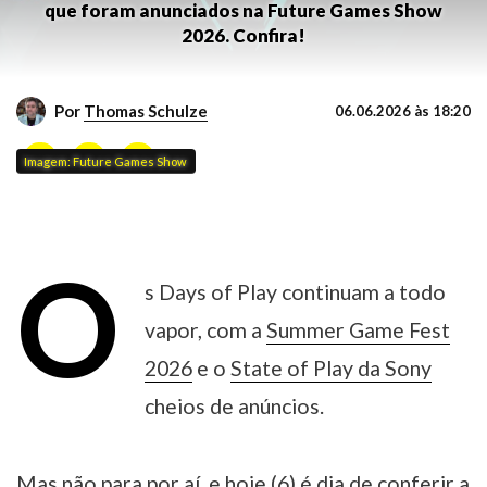
que foram anunciados na Future Games Show
2026. Confira!
Por
Thomas Schulze
06.06.2026 às 18:20
Imagem: Future Games Show
O
s Days of Play continuam a todo
vapor, com a
Summer Game Fest
2026
e o
State of Play da Sony
cheios de anúncios.
Mas não para por aí, e hoje (6) é dia de conferir a