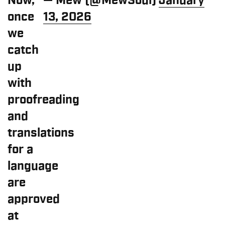
Now,
— Mew (@MewSoul)
January
once
13, 2026
we
catch
up
with
proofreading
and
translations
for a
language
are
approved
at