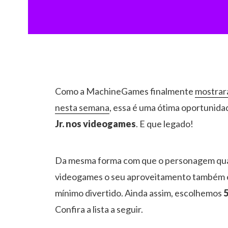
Como a MachineGames finalmente
mostrar
nesta semana
, essa é uma ótima oportunidad
Jr. nos videogames
. E que legado!
Da mesma forma com que o personagem qua
videogames o seu aproveitamento também é 
mínimo divertido. Ainda assim, escolhemos
5
Confira a lista a seguir.