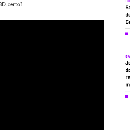
DI
3D, certo?
S
d
G
G
J
d
r
m