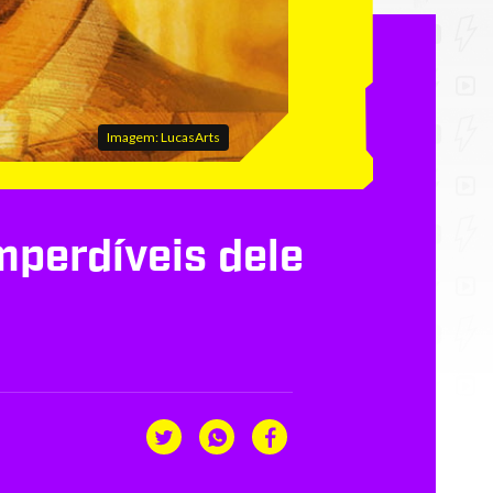
Imagem: LucasArts
mperdíveis dele