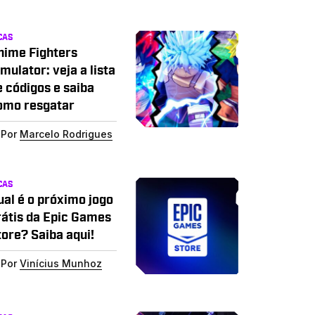
CAS
nime Fighters
mulator: veja a lista
e códigos e saiba
omo resgatar
Por
Marcelo Rodrigues
CAS
ual é o próximo jogo
rátis da Epic Games
tore? Saiba aqui!
Por
Vinícius Munhoz