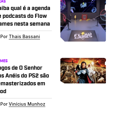
CAS
aiba qual é a agenda
e podcasts do Flow
ames nesta semana
Por
Thais Bassani
AMES
ogos de O Senhor
os Anéis do PS2 são
emasterizados em
od
Por
Vinícius Munhoz