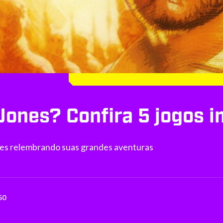
Jones? Confira 5 jogos i
nes relembrando suas grandes aventuras
50