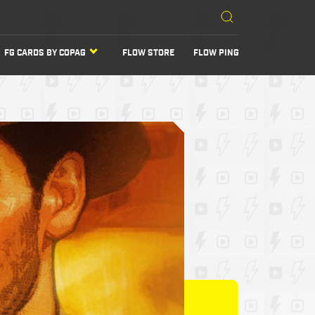
FG CARDS BY COPAG
FLOW STORE
FLOW PING