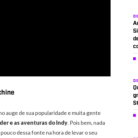
DI
A
Si
d
c
DI
Q
chine
g
S
o auge de sua popularidade e muita gente
der e as aventuras do Indy
. Pois bem, nada
 pouco dessa fonte na hora de levar o seu