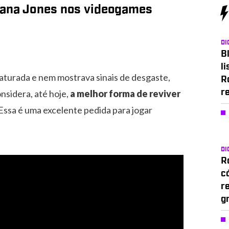
iana Jones nos videogames
DI
Bl
li
aturada e nem mostrava sinais de desgaste,
R
nsidera, até hoje,
a melhor forma de reviver
r
 Essa é uma excelente pedida para jogar
DI
Ro
c
r
g