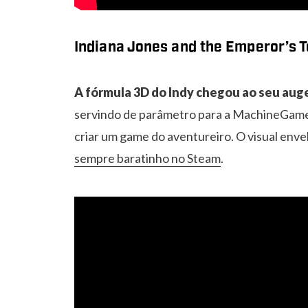
Indiana Jones and the Emperor’s 
A fórmula 3D do Indy chegou ao seu aug
servindo de parâmetro para a MachineGames 
criar um game do aventureiro. O visual enve
sempre baratinho no Steam
.