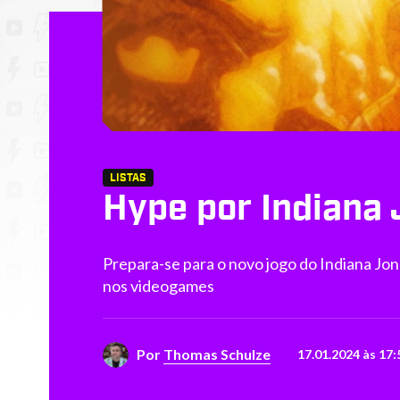
LISTAS
Hype por Indiana 
Prepara-se para o novo jogo do Indiana Jo
nos videogames
Por
Thomas Schulze
17.01.2024 às 17: