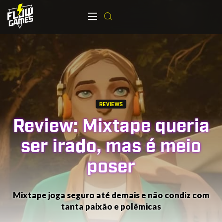
REVIEWS
Review: Mixtape queria
ser irado, mas é meio
poser
Mixtape joga seguro até demais e não condiz com
tanta paixão e polêmicas