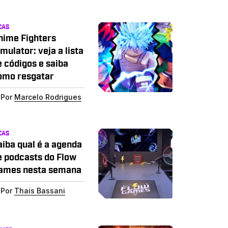
CAS
nime Fighters
mulator: veja a lista
e códigos e saiba
omo resgatar
Por
Marcelo Rodrigues
CAS
aiba qual é a agenda
e podcasts do Flow
ames nesta semana
Por
Thais Bassani