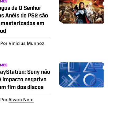
AMES
ogos de O Senhor
os Anéis do PS2 são
emasterizados em
od
Por
Vinícius Munhoz
AMES
layStation: Sony não
ê impacto negativo
om fim dos discos
Por
Alvaro Neto