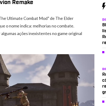
ivion Remake
The Ultimate Combat Mod” de The Elder
DI
Bl
que o nome indica: melhorias no combate.
li
ar algumas ações inexistentes no game original
R
r
DI
Ro
c
r
g