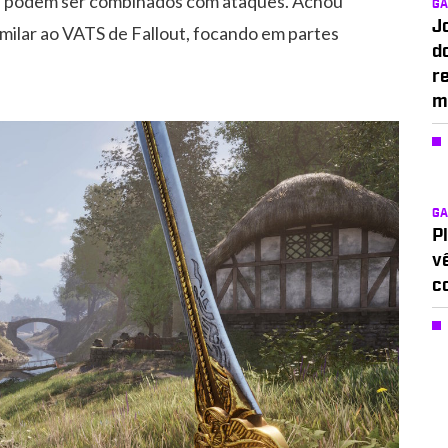
que podem ser combinados com ataques. Achou
G
J
milar ao VATS de Fallout, focando em partes
d
r
m
G
P
v
c