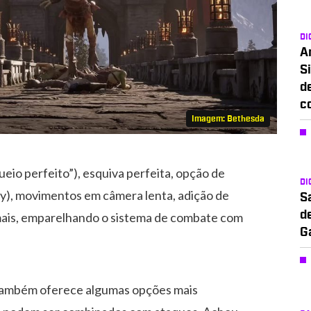
DI
A
Si
d
c
Imagem: Bethesda
ueio perfeito”), esquiva perfeita, opção de
DI
lry), movimentos em câmera lenta, adição de
S
d
o mais, emparelhando o sistema de combate com
G
d também oferece algumas opções mais