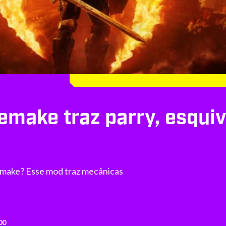
emake traz parry, esquiv
emake? Esse mod traz mecânicas
00