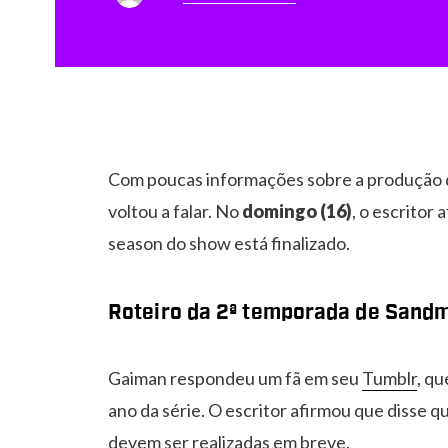
Com poucas informações sobre a produção 
voltou a falar. No
domingo (16)
, o escritor
season do show está finalizado.
Roteiro da 2ª temporada de Sand
Gaiman respondeu um fã em seu
Tumblr
, q
ano da série. O escritor afirmou que disse q
devem ser realizadas em breve.