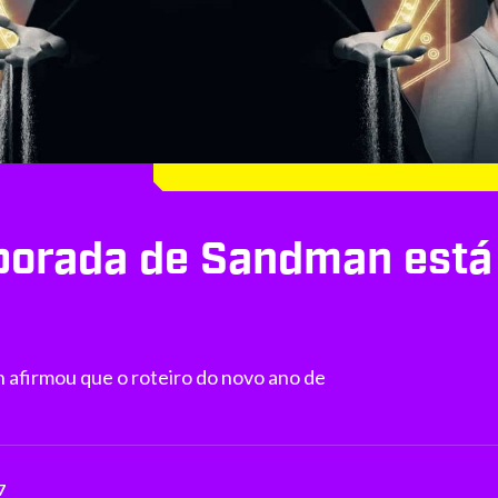
porada de Sandman está p
afirmou que o roteiro do novo ano de
7