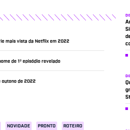
DI
A
Si
d
ie mais vista da Netflix em 2022
c
nome de 1º episódio revelado
DI
e outono de 2022
Q
g
S
NOVIDADE
PRONTO
ROTEIRO