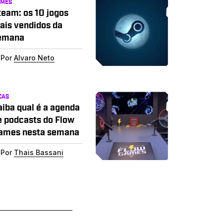
AMES
team: os 10 jogos
ais vendidos da
emana
Por
Alvaro Neto
CAS
aiba qual é a agenda
e podcasts do Flow
ames nesta semana
Por
Thais Bassani