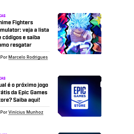
CAS
nime Fighters
mulator: veja a lista
e códigos e saiba
omo resgatar
Por
Marcelo Rodrigues
CAS
ual é o próximo jogo
rátis da Epic Games
tore? Saiba aqui!
Por
Vinícius Munhoz