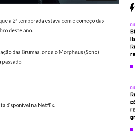
 que a 2ª temporada estava com o começo das
DI
bro deste ano.
Bl
li
R
stação das Brumas, onde o Morpheus (Sono)
r
u passado.
DI
Ro
c
 disponível na Netflix.
r
g