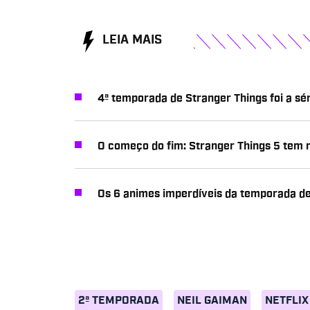
LEIA MAIS
4ª temporada de Stranger Things foi a sér
O começo do fim: Stranger Things 5 tem 
Os 6 animes imperdíveis da temporada d
2ª TEMPORADA
NEIL GAIMAN
NETFLIX