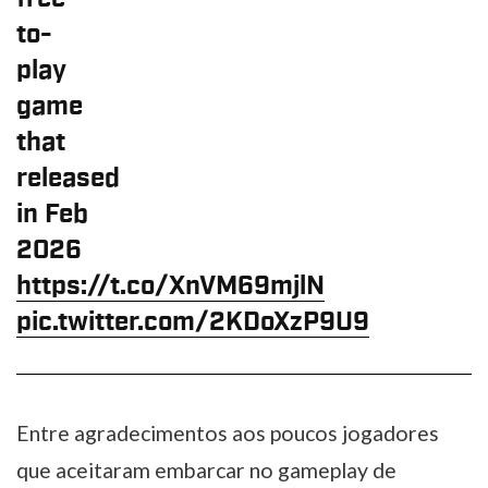
to-
play
game
that
released
in Feb
2026
https://t.co/XnVM69mjlN
pic.twitter.com/2KDoXzP9U9
Entre agradecimentos aos poucos jogadores
que aceitaram embarcar no gameplay de