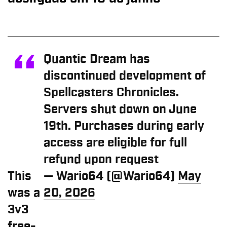
Quantic Dream has
discontinued development of
Spellcasters Chronicles.
Servers shut down on June
19th. Purchases during early
access are eligible for full
refund upon request
This
— Wario64 (@Wario64)
May
was a
20, 2026
3v3
free-