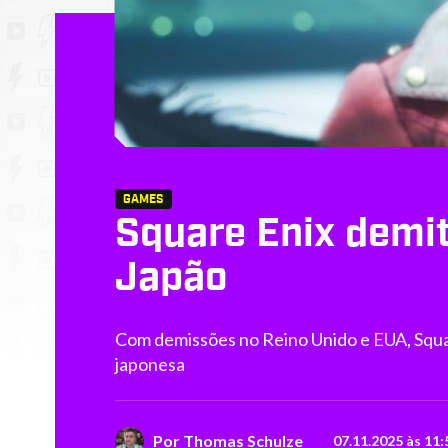
GAMES
Square Enix demit
Japão
Com demissões no Reino Unido e EUA, Squar
japonesa
Por
Thomas Schulze
07.11.2025 às 11: