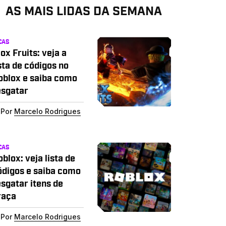
AS MAIS LIDAS DA SEMANA
CAS
ox Fruits: veja a
sta de códigos no
oblox e saiba como
esgatar
Por
Marcelo Rodrigues
CAS
blox: veja lista de
ódigos e saiba como
esgatar itens de
raça
Por
Marcelo Rodrigues