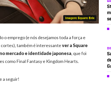
G
S
m
Imagem: Square Enix
s
do o emprego (e nós desejamos toda a força e
r cortes), também é interessante
ver a Square
DI
s no mercado e identidade japonesa
, que foi
S
d
ies como Final Fantasy e Kingdom Hearts.
G
 a seguir!