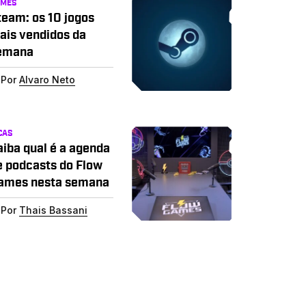
AMES
team: os 10 jogos
ais vendidos da
emana
Por
Alvaro Neto
CAS
aiba qual é a agenda
e podcasts do Flow
ames nesta semana
Por
Thais Bassani