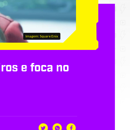
Imagem: Square Enix
ros e foca no