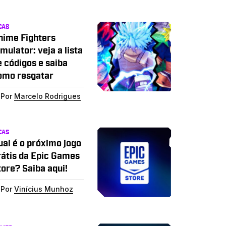
CAS
nime Fighters
mulator: veja a lista
e códigos e saiba
omo resgatar
Por
Marcelo Rodrigues
CAS
ual é o próximo jogo
rátis da Epic Games
tore? Saiba aqui!
Por
Vinícius Munhoz