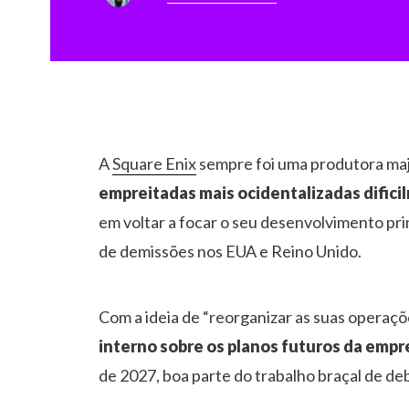
A
Square Enix
sempre foi uma produtora maj
empreitadas mais ocidentalizadas dific
em voltar a focar o seu desenvolvimento pr
de demissões nos EUA e Reino Unido.
Com a ideia de “reorganizar as suas operaç
interno sobre os planos futuros da empr
de 2027, boa parte do trabalho braçal de deb