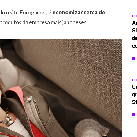
o o site Eurogamer
, é
economizar cerca de
DI
 produtos da empresa mais japoneses.
A
Si
d
c
DI
Q
g
S