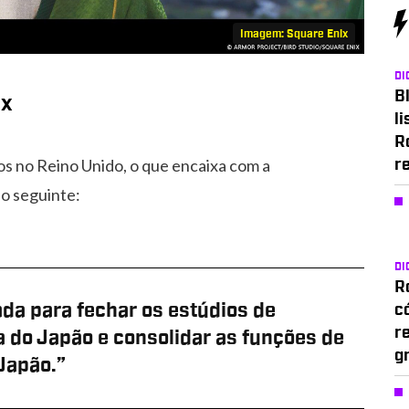
Imagem: Square Enix
DI
Bl
ix
li
R
s no Reino Unido, o que encaixa com a
r
 o seguinte:
DI
Ro
da para fechar os estúdios de
c
r
 do Japão e consolidar as funções de
g
Japão.”