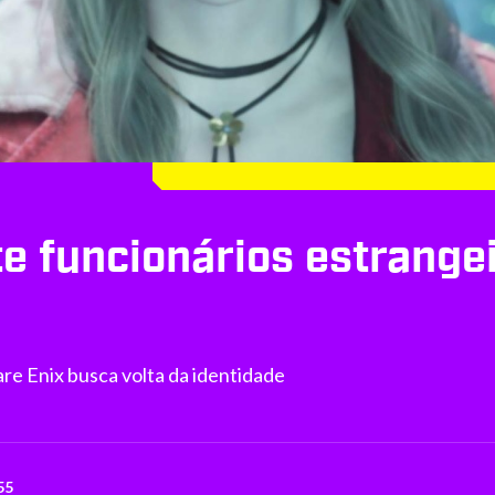
e funcionários estrangei
e Enix busca volta da identidade
55