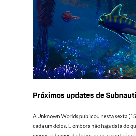
Próximos updates de Subnauti
A Unknown Worlds publicou nesta sexta (15
cada um deles. E embora não haja data de q
menos sabemos de forma geral o conteúdo i