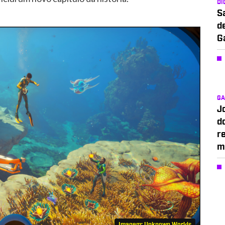
DI
S
d
G
G
J
d
r
m
Imagem: Unknown Worlds