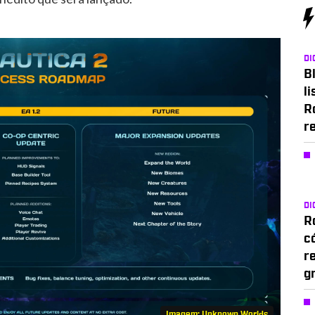
DI
Bl
li
R
r
DI
Ro
c
r
g
Imagem: Unknown Worlds