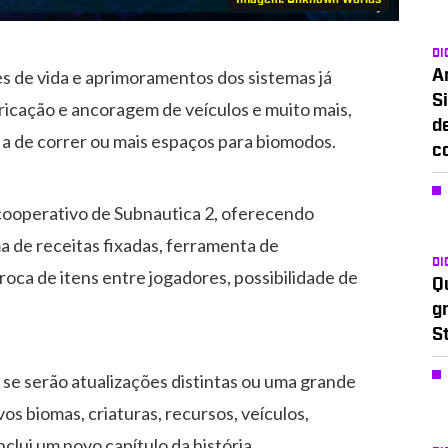
DI
s de vida e aprimoramentos dos sistemas já
A
Si
ricação e ancoragem de veículos e muito mais,
d
 de correr ou mais espaços para biomodos.
c
cooperativo de Subnautica 2, oferecendo
ma de receitas fixadas, ferramenta de
DI
roca de itens entre jogadores, possibilidade de
Q
g
S
o se serão atualizações distintas ou uma grande
s biomas, criaturas, recursos, veículos,
lui um novo capítulo da história.