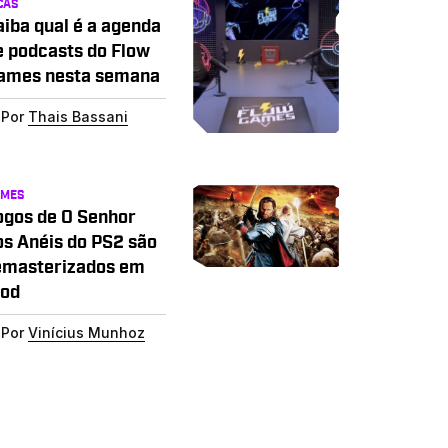
CAS
aiba qual é a agenda
e podcasts do Flow
ames nesta semana
Por
Thais Bassani
AMES
ogos de O Senhor
os Anéis do PS2 são
emasterizados em
od
Por
Vinícius Munhoz