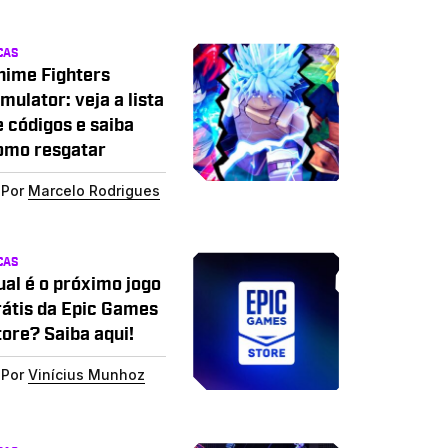
CAS
nime Fighters
mulator: veja a lista
e códigos e saiba
omo resgatar
Por
Marcelo Rodrigues
CAS
ual é o próximo jogo
rátis da Epic Games
tore? Saiba aqui!
Por
Vinícius Munhoz