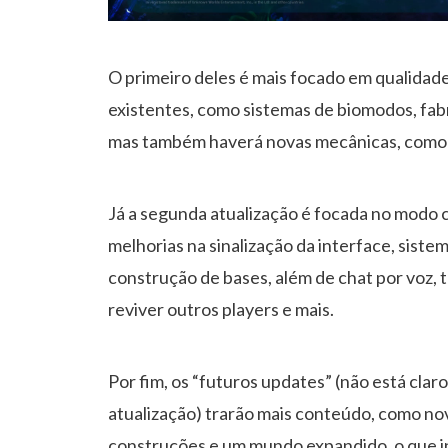
O primeiro deles é mais focado em qualidade
existentes, como sistemas de biomodos, fab
mas também haverá novas mecânicas, como a
Já a segunda atualização é focada no modo 
melhorias na sinalização da interface, siste
construção de bases, além de chat por voz, t
reviver outros players e mais.
Por fim, os “futuros updates” (não está clar
atualização) trarão mais conteúdo, como novo
construções e um mundo expandido, o que inc