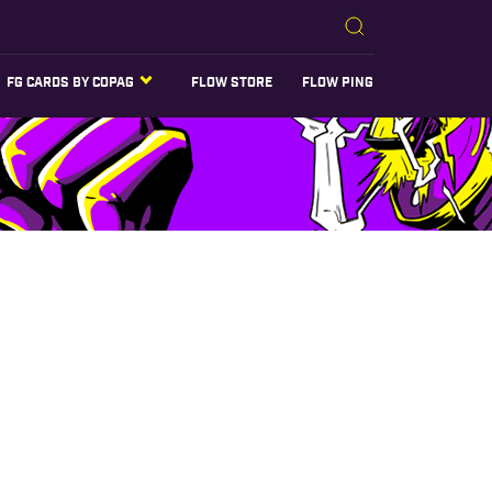
FG CARDS BY COPAG
FLOW STORE
FLOW PING