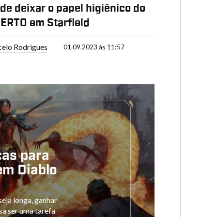
de deixar o papel higiênico do
ERTO em Starfield
elo Rodrigues
01.09.2023 às 11:57
cas para
em Diablo
seja longa, ganhar
sa ser uma tarefa