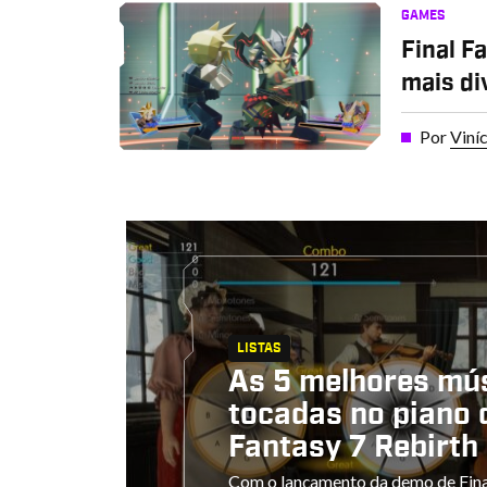
GAMES
Final F
mais di
Por
Viní
LISTAS
As 5 melhores mú
tocadas no piano 
Fantasy 7 Rebirth
Com o lançamento da demo de Fina