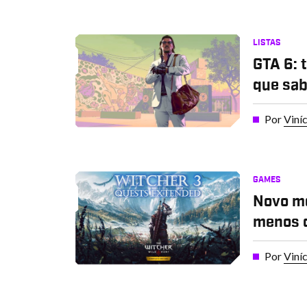
LISTAS
GTA 6: 
que sab
Por
Viní
GAMES
Novo mo
menos q
Por
Viní