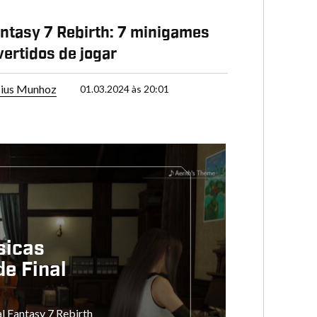
antasy 7 Rebirth: 7 minigames
vertidos de jogar
cius Munhoz
01.03.2024 às 20:01
sicas
de Final
l Fantasy 7 Rebirth