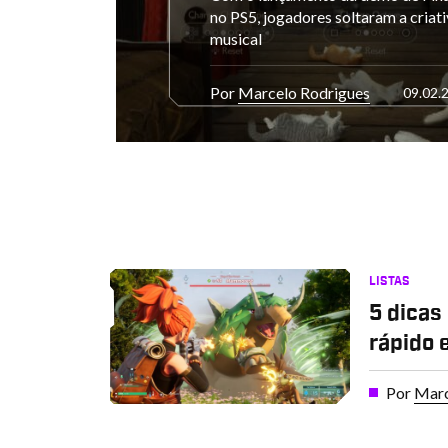
no PS5, jogadores soltaram a cria
musical
Por
Marcelo Rodrigues
09.02.
LISTAS
5 dicas
rápido 
Por
Marc