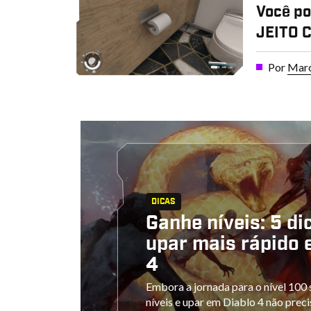
Você po
JEITO C
Por
Marc
DICAS
Ganhe níveis: 5 di
upar mais rápido 
4
Embora a jornada para o nível 100 
níveis e upar em Diablo 4 não preci