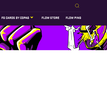
FG CARDS BY COPAG
FLOW STORE
FLOW PING