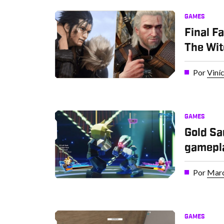
GAMES
Final F
The Wit
Por
Viní
GAMES
Gold Sa
gamepla
Por
Marc
GAMES