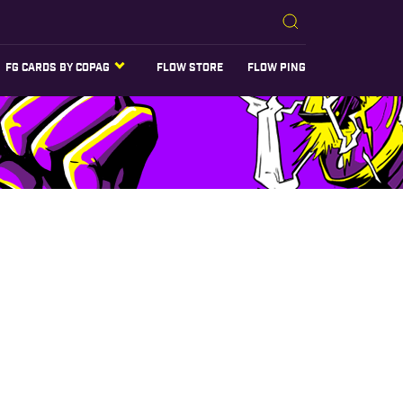
FG CARDS BY COPAG
FLOW STORE
FLOW PING