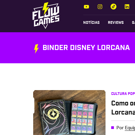
NOTÍCIAS
REVIEWS
G
BINDER DISNEY LORCANA
CULTURA PO
Como or
Lorcana
Por
Equi