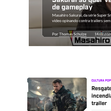
Sakurai só quer ve
de gameplay
Masahiro Sakurai, da série Super S
vídeo opinando contra trailers se
Por
Thomas Schulze
14.02.202
CULTURA PO
Resgate
incendi
trailer