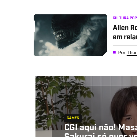
CULTURA PO
Alien R
em rela
Por
Thom
GAMES
CGI aqui não! Mas