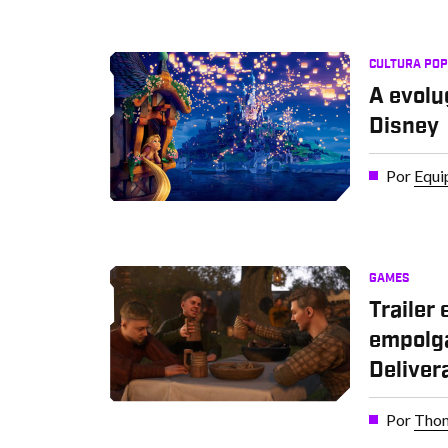
CULTURA PO
A evolu
Disney
Por
Equi
GAMES
Trailer
empolg
Deliver
Por
Thom