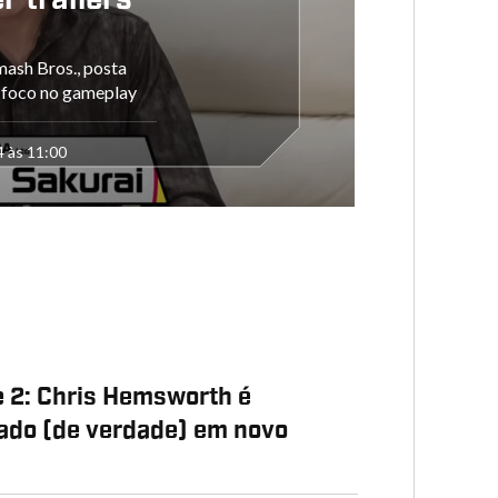
r trailers
mash Bros., posta
m foco no gameplay
4 às 11:00
P
 2: Chris Hemsworth é
ado (de verdade) em novo