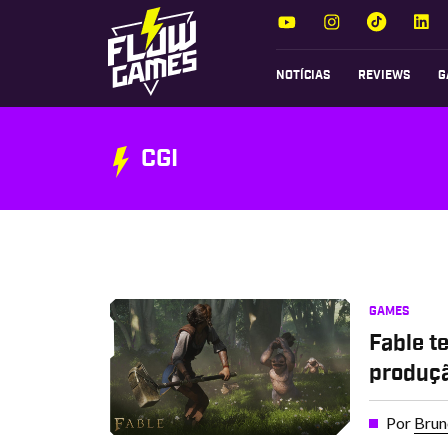
NOTÍCIAS
REVIEWS
G
CGI
GAMES
Fable t
produçã
Por
Brun