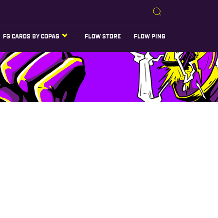
FG CARDS BY COPAG
FLOW STORE
FLOW PING