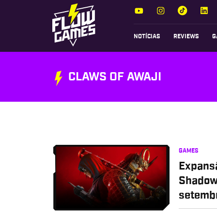
NOTÍCIAS
REVIEWS
G
CLAWS OF AWAJI
GAMES
Expansã
Shadows
setemb