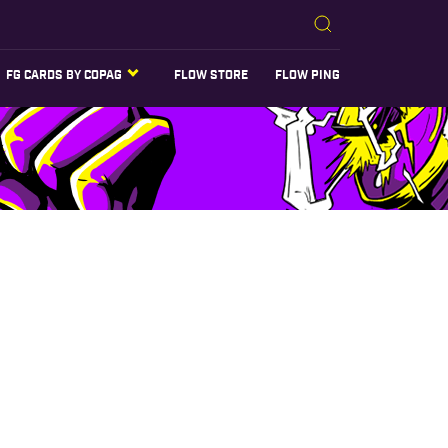
FG CARDS BY COPAG
FLOW STORE
FLOW PING