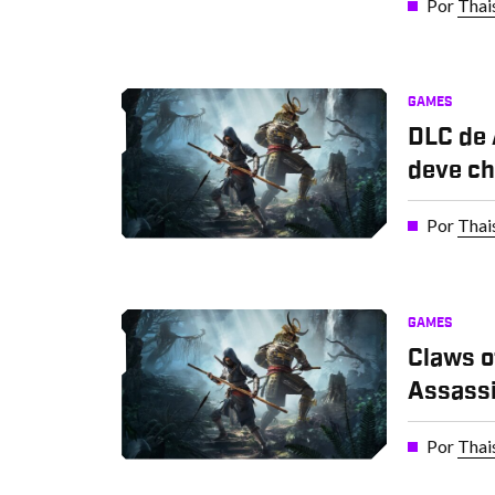
Por
Thai
GAMES
DLC de
deve c
Por
Thai
GAMES
Claws o
Assass
Por
Thai