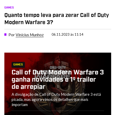
GAMES
Quanto tempo leva para zerar Call of Duty
Modern Warfare 3?
Por
Vinícius Munhoz
06.11.2023 às 11:14
GAMES
Call of Duty Modern Warfare 3
ganha novidades e 1º trailer
de arrepiar
A divulgação de Call of Duty Modern Warfare 3 está
picada, mas agora vimos os detalhes que mais
importam