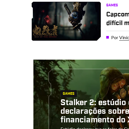
GAMES
Capcom 
difícil
Por
Viní
GAMES
Stalker 2: estúdi
declarações sobr
financiamento do
Estúdio declarou que as falas de 