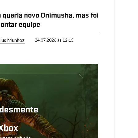
queria novo Onimusha, mas foi
 montar equipe
cius Munhoz
24.07.2026 às 12:15
o desmente
e
 Xbox
Grygorovych não