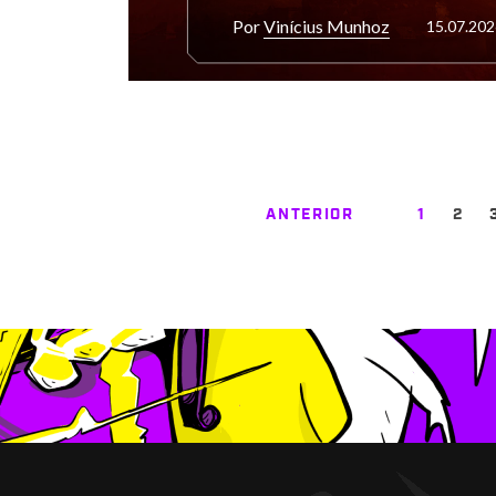
Por
Vinícius Munhoz
15.07.202
ANTERIOR
1
2