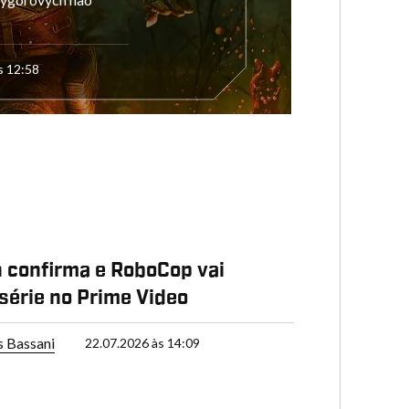
s 12:58
P
confirma e RoboCop vai
série no Prime Video
s Bassani
22.07.2026 às 14:09