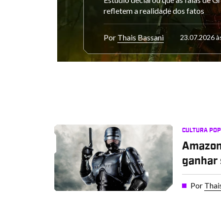
refletem a realidade dos fatos
Por
Thais Bassani
23.07.2026 à
CULTURA PO
Amazon 
ganhar 
Por
Thai