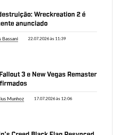
destruição: Wreckreation 2 é
mente anunciado
s Bassani
22.07.2026 às 11:39
: Fallout 3 e New Vegas Remaster
nfirmados
cius Munhoz
17.07.2026 às 12:06
n’s Creed Black Flag Resynced