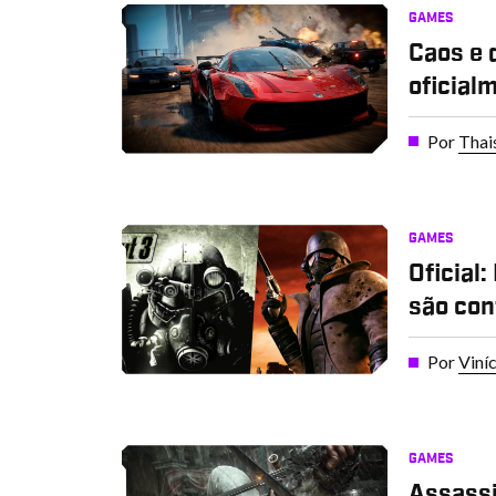
GAMES
Caos e 
oficial
Por
Thai
GAMES
Oficial
são co
Por
Viní
GAMES
Assassi