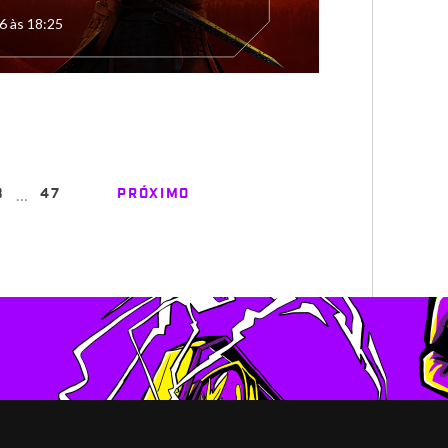
6 às 18:25
…
3
47
PRÓXIMO