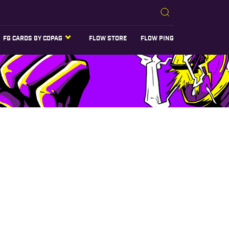
FG CARDS BY COPAG
FLOW STORE
FLOW PING