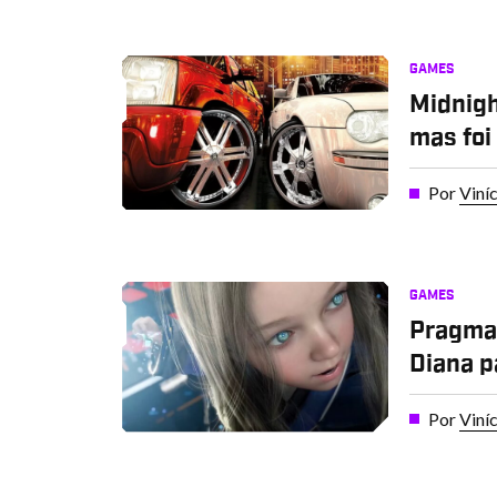
GAMES
Midnigh
mas foi
Por
Viní
GAMES
Pragmat
Diana p
Por
Viní