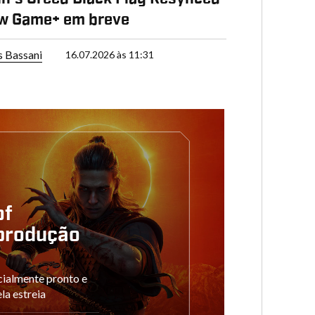
ew Game+ em breve
s Bassani
16.07.2026 às 11:31
of
produção
cialmente pronto e
la estreia