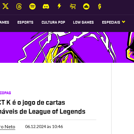
AMES
ESPORTS
CULTURA POP
LOW GAMES
ESPECIAIS
 COPAG
 K é o jogo de cartas
náveis de League of Legends
ro Neto
06.12.2024 às 10:46