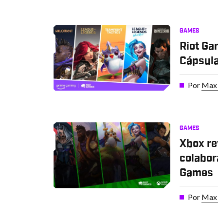
GAMES
Riot G
Cápsula
Por
Max 
GAMES
Xbox re
colabor
Games
Por
Max 