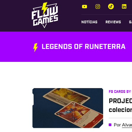
NOTÍCIAS
REVIEWS
G
LEGENDS OF RUNETERRA
FG CARDS BY
PROJECT
colecio
Por
Alva