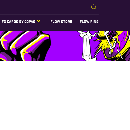
FG CARDS BY COPAG
FLOW STORE
FLOW PING