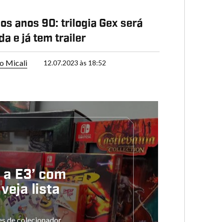
dos anos 90: trilogia Gex será
a e já tem trailer
o Micali
12.07.2023 às 18:52
a a E3’ com
veja lista
es de colecionador,