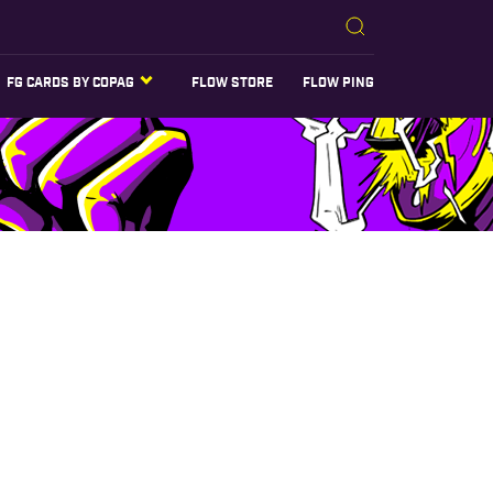
FG CARDS BY COPAG
FLOW STORE
FLOW PING