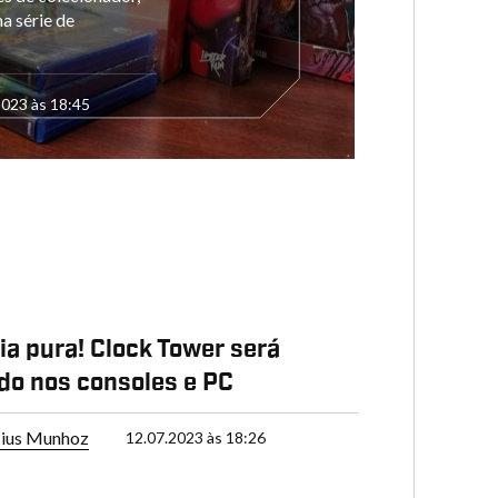
a série de
2023 às 18:45
ia pura! Clock Tower será
do nos consoles e PC
cius Munhoz
12.07.2023 às 18:26