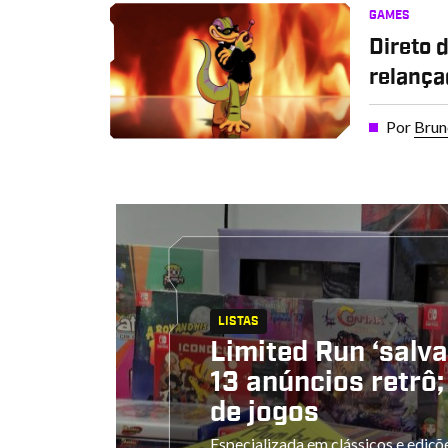
GAMES
Direto 
relançad
Por
Brun
LISTAS
Limited Run ‘salv
13 anúncios retrô; 
de jogos
Especializada em clássicos e ediçõ