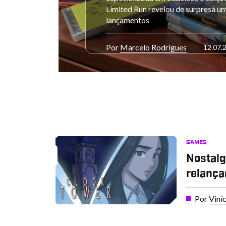
Limited Run revelou de surpresa um
lançamentos
Por
Marcelo Rodrigues
12.07.
GAMES
Nostalg
relança
Por
Viní