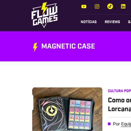
NOTÍCIAS
REVIEWS
G
MAGNETIC CASE
CULTURA PO
Como or
Lorcana
Por
Equi