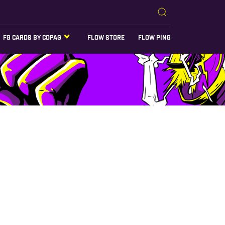
FG CARDS BY COPAG
FLOW STORE
FLOW PING