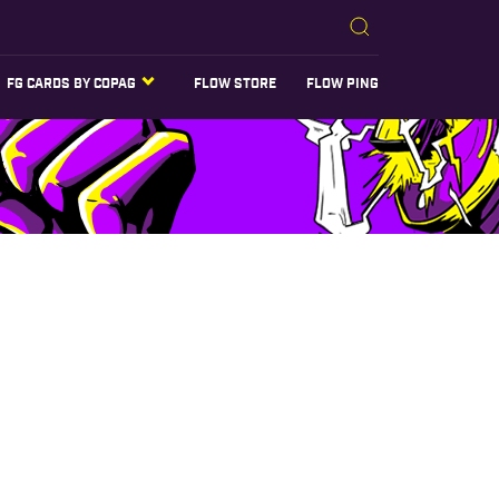
FG CARDS BY COPAG
FLOW STORE
FLOW PING