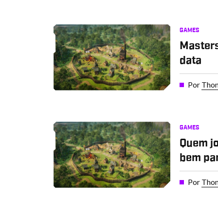
GAMES
Masters
data
Por
Thom
GAMES
Quem jo
bem par
Por
Thom