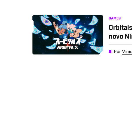
GAMES
Orbital
novo Ni
Por
Viní