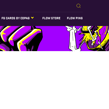
FG CARDS BY COPAG
FLOW STORE
FLOW PING