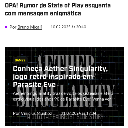
OPA! Rumor de State of Play esquenta
com mensagem enigmática
Por
Bruno Micali
10.02.2025 às 20:40
GAMES
Conheça Aether Singularity,
jogo retrô inspirado em
Parasite Eve
Aether Singularatity traz de volta os sistemas e até o
estilo visual dos anos 90 de Parasite Eve! Venha ver
Por
Vinícius Munhoz
31.07.2024 às 17:34