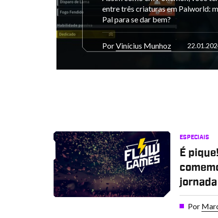
entre três criaturas em Palworld: m
Pal para se dar bem?
Por
Vinícius Munhoz
22.01.202
ESPECIAIS
É pique
comemo
jornada
Por
Marc