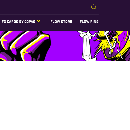
FG CARDS BY COPAG
FLOW STORE
FLOW PING