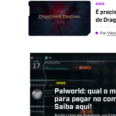
DICAS
É preci
de Dra
Por
Viní
DICAS
Palworld: qual o m
para pegar no co
Saiba aqui!
Assim como em Pokémon, você tem