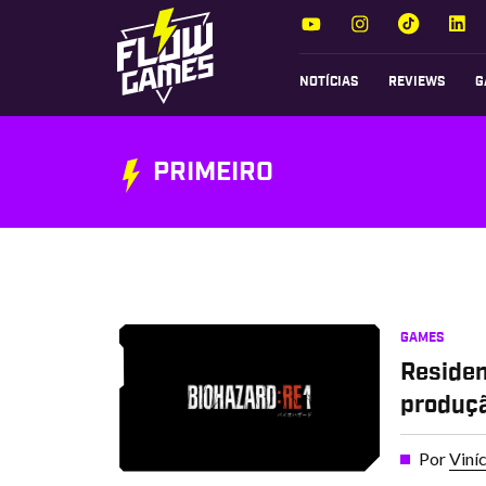
NOTÍCIAS
REVIEWS
G
PRIMEIRO
GAMES
Residen
produçã
Por
Viní