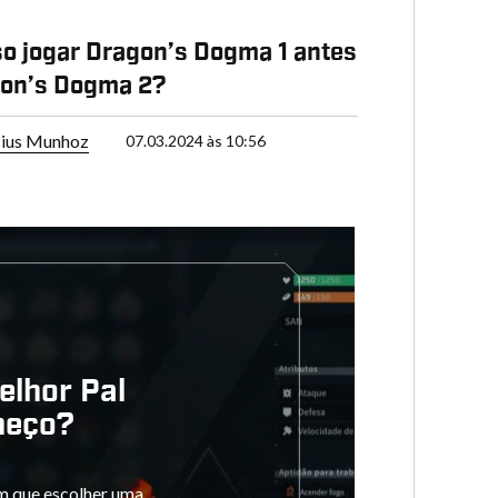
so jogar Dragon’s Dogma 1 antes
gon’s Dogma 2?
cius Munhoz
07.03.2024 às 10:56
elhor Pal
meço?
 que escolher uma