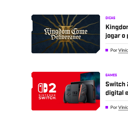
DICAS
Kingdom
jogar o
Por
Viní
GAMES
Switch 
digital 
Por
Viní