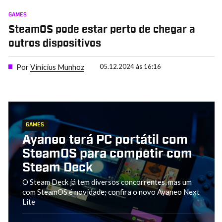
GAMES
SteamOS pode estar perto de chegar a
outros dispositivos
Por
Vinícius Munhoz
05.12.2024 às 16:16
GAMES
Ayaneo terá PC portátil com
SteamOS para competir com
Steam Deck
O Steam Deck já tem diversos concorrentes, mas um
com SteamOS é novidade; confira o novo Ayaneo Next
Lite