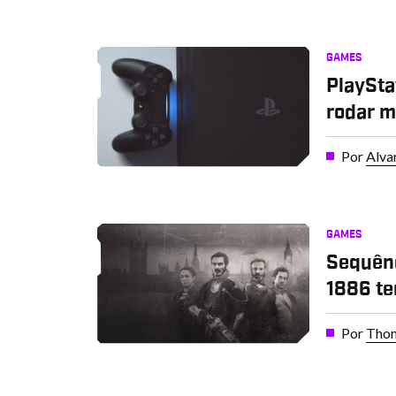
GAMES
PlaySta
rodar m
Por
Alva
GAMES
Sequênc
1886 te
Por
Thom