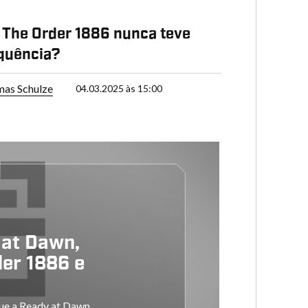
 The Order 1886 nunca teve
quência?
as Schulze
04.03.2025 às 15:00
 at Dawn,
der 1886 e
que a Ready at Dawn,