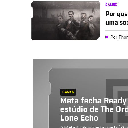
GAMES
Por que
uma se
Por
Thom
GAMES
Meta fecha Ready
estúdio de The Or
Lone Echo
A Meta divulgou nesta quarta (7) 