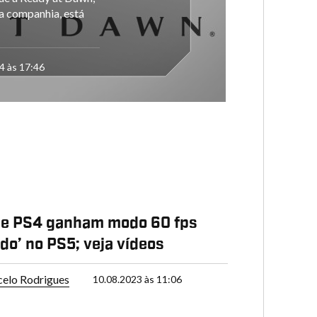
a companhia, está
4 às 17:46
de PS4 ganham modo 60 fps
do’ no PS5; veja vídeos
elo Rodrigues
10.08.2023 às 11:06