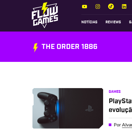
NOTÍCIAS
REVIEWS
G
THE ORDER 1886
GAMES
PlaySta
evoluç
Por
Alva