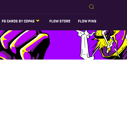
FG CARDS BY COPAG
FLOW STORE
FLOW PING