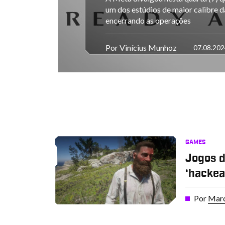
um dos estúdios de maior calibre d
encerrando as operações
Por
Vinícius Munhoz
07.08.202
GAMES
Jogos 
‘hackea
Por
Marc