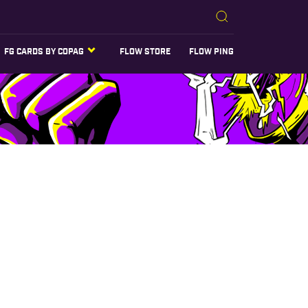
FG CARDS BY COPAG
FLOW STORE
FLOW PING