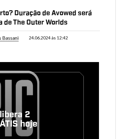
rto? Duração de Avowed será
 a de The Outer Worlds
s Bassani
24.06.2024 às 12:42
libera 2
TIS hoje