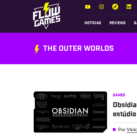
NOTÍCIAS
REVIEWS
G
THE OUTER WORLDS
GAMES
Obsidia
estúdio
Por
Viní