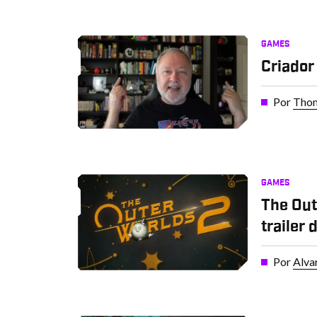
GAMES
Criador
Por
Thom
GAMES
The Out
trailer 
Por
Alva