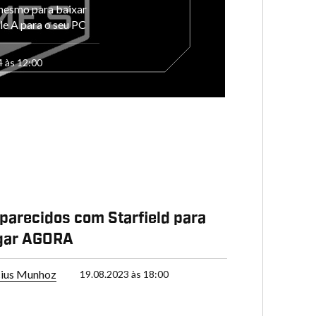
mesmo para baixar
le A para o seu PC
4 às 12:00
 parecidos com Starfield para
ogar AGORA
cius Munhoz
19.08.2023 às 18:00