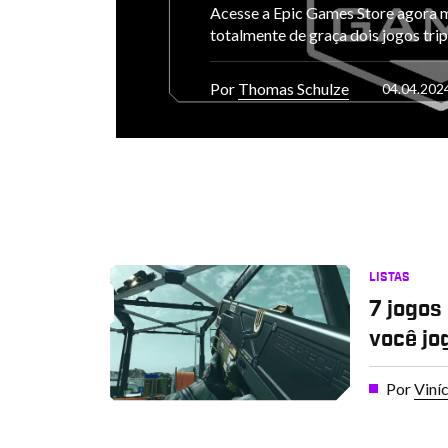
Acesse a Epic Games Store agora 
totalmente de graça dois jogos trip
Por
Thomas Schulze
04.04.202
LISTAS
7 jogos
você j
Por
Viní