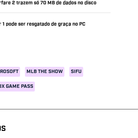
arfare 2 trazem só 70 MB de dados no disco
 1 pode ser resgatado de graça no PC
CROSOFT
MLB THE SHOW
SIFU
OX GAME PASS
OS