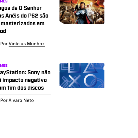
AMES
ogos de O Senhor
os Anéis do PS2 são
emasterizados em
od
Por
Vinícius Munhoz
AMES
layStation: Sony não
ê impacto negativo
om fim dos discos
Por
Alvaro Neto