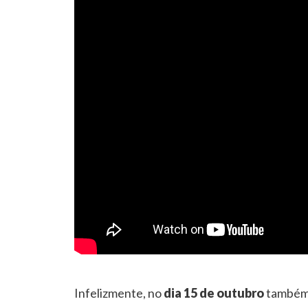
Infelizmente, no
dia 15 de outubro
também 