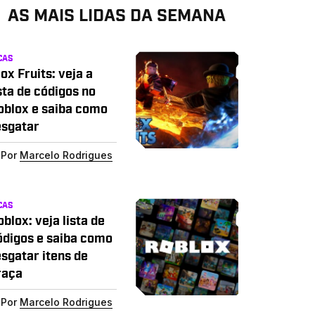
AS MAIS LIDAS DA SEMANA
CAS
ox Fruits: veja a
sta de códigos no
oblox e saiba como
esgatar
Por
Marcelo Rodrigues
CAS
blox: veja lista de
ódigos e saiba como
esgatar itens de
raça
Por
Marcelo Rodrigues