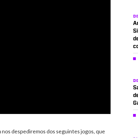
DI
A
Si
d
c
DI
S
d
G
nos despediremos dos seguintes jogos, que