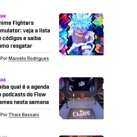
CAS
nime Fighters
mulator: veja a lista
e códigos e saiba
omo resgatar
Por
Marcelo Rodrigues
CAS
aiba qual é a agenda
e podcasts do Flow
ames nesta semana
Por
Thais Bassani