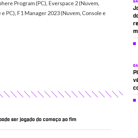
G
phere Program (PC), Everspace 2 (Nuvem,
J
e e PC), F1 Manager 2023 (Nuvem, Console e
d
r
m
G
P
v
c
 pode ser jogado do começo ao fim