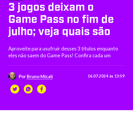
3 jogos deixam o
Game Pass no fim de
julho; veja quais são
Aproveite para usufruir desses 3 títulos enquanto
eles não saem do Game Pass! Confira cada um
Por
Bruno Micali
16.07.2024 às 13:59