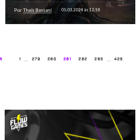
Por
Thais Bassani
05.03.2024 às 12:18
…
…
R
1
279
280
281
282
283
425