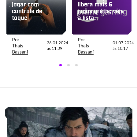
jogar com
libera mais 6
controle de
jogos grátis; veja
toque
a lista
Por
Por
24
26.01.2024
01.07.2024
Thais
Thais
às 11:39
às 10:17
Bassani
Bassani