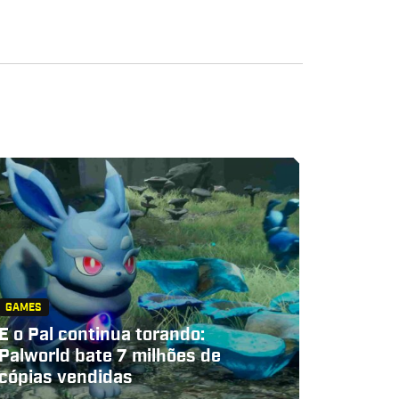
GAMES
E o Pal continua torando:
Palworld bate 7 milhões de
cópias vendidas