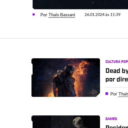
Por
Thais Bassani
26.01.2024 às 11:39
CULTURA PO
Dead by
por dir
Por
Thai
GAMES
Residen