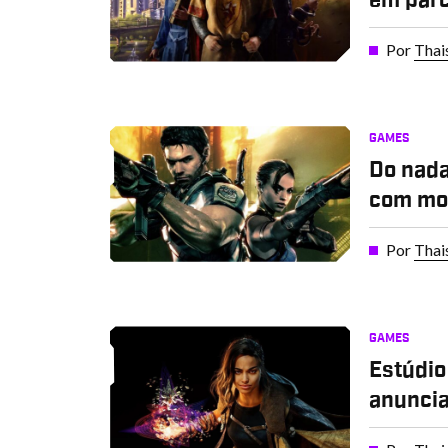
em parc
Por
Thai
GAMES
Do nada
com mod
Por
Thai
GAMES
Estúdio
anuncia