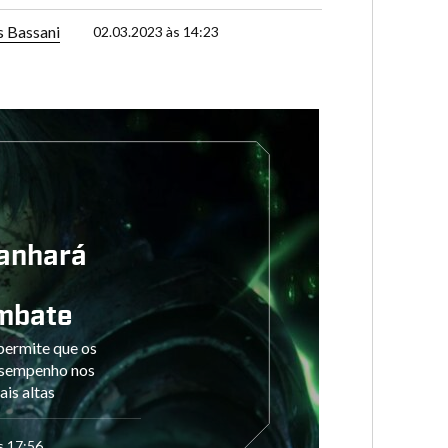
s Bassani
02.03.2023 às 14:23
ganhará
mbate
permite que os
esempenho nos
is altas
s 17:56