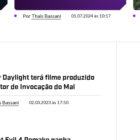
Por
Thais Bassani
01.07.2024 às 10:17
P
 Daylight terá filme produzido
etor de Invocação do Mal
s Bassani
02.03.2023 às 17:50
t Evil 4 Remake ganha