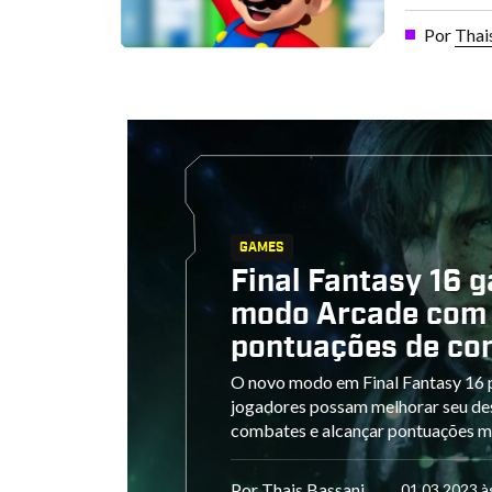
Por
Thai
GAMES
Final Fantasy 16 
modo Arcade com
pontuações de co
O novo modo em Final Fantasy 16 
jogadores possam melhorar seu d
combates e alcançar pontuações ma
Por
Thais Bassani
01.03.2023 à