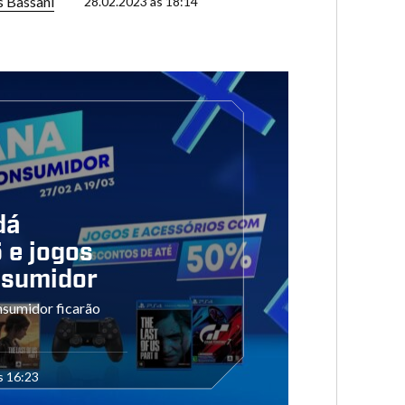
s Bassani
28.02.2023 às 18:14
dá
 e jogos
nsumidor
nsumidor ficarão
s 16:23