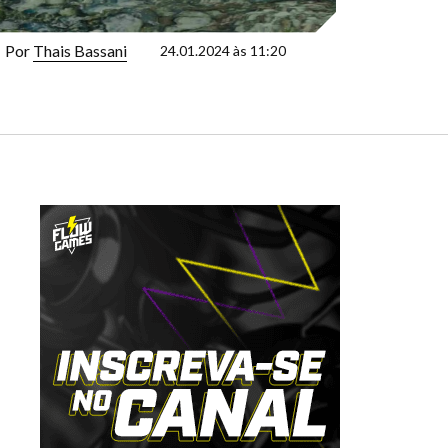
Por
Thais Bassani
24.01.2024 às 11:20