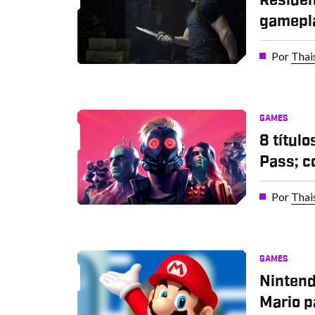
gamepla
Por
Thai
GAMES
8 títul
Pass; co
Por
Thai
GAMES
Nintend
Mario p