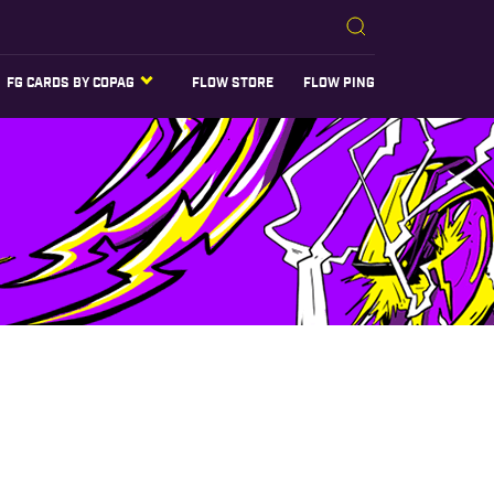
FG CARDS BY COPAG
FLOW STORE
FLOW PING