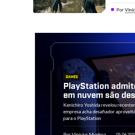
Por
Viní
GAMES
PlayStation admit
em nuvem são des
Kenichiro Yoshida revelou recente
empresa acha desafiador aproveit
para o PlayStation
Por
Vinícius Munhoz
05.06.202