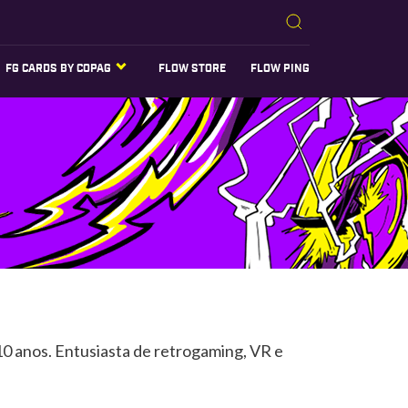
FG CARDS BY COPAG
FLOW STORE
FLOW PING
10 anos. Entusiasta de retrogaming, VR e