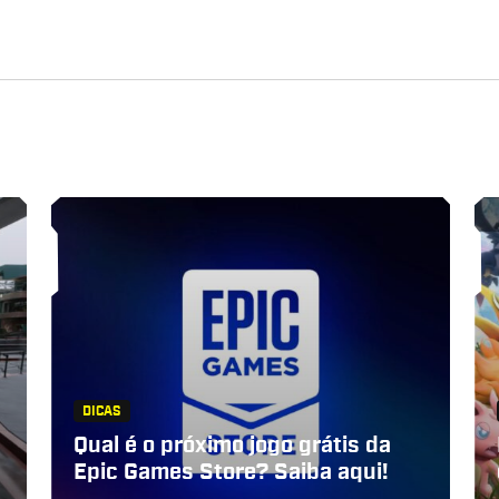
DICAS
Qual é o próximo jogo grátis da
Epic Games Store? Saiba aqui!