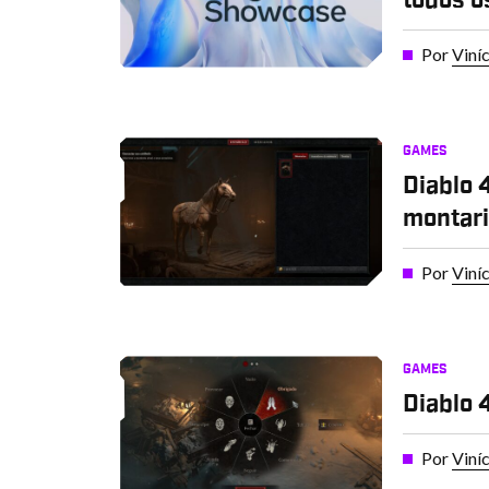
todos o
Por
Viní
GAMES
Diablo 
montar
Por
Viní
GAMES
Diablo 
Por
Viní