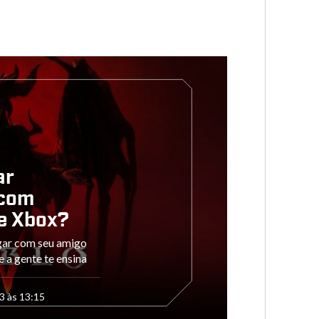
ar
 com
e Xbox?
gar com seu amigo
 a gente te ensina
3 às 13:15