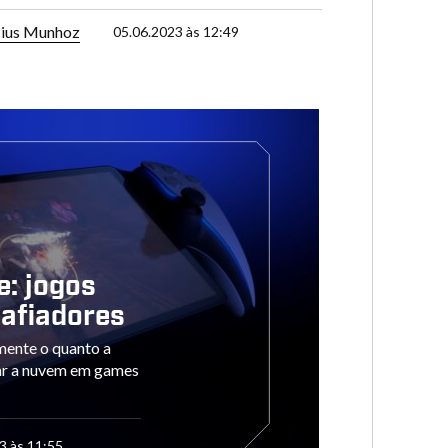
cius Munhoz
05.06.2023 às 12:49
e: jogos
afiadores
mente o quanto a
ar a nuvem em games
3 às 11:55