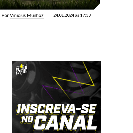
Por
Vinícius Munhoz
24.01.2024 às 17:38