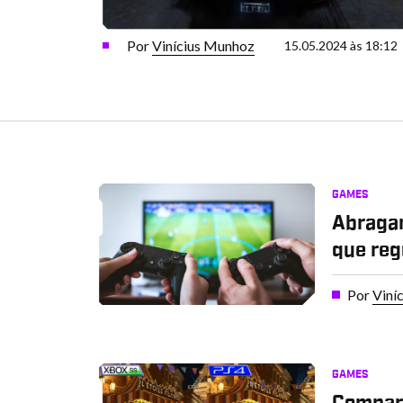
Por
Vinícius Munhoz
15.05.2024 às 18:12
GAMES
Abragam
que reg
Por
Viní
GAMES
Compara