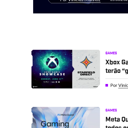
GAMES
Xbox G
terão “
Por
Viní
GAMES
Meta Qu