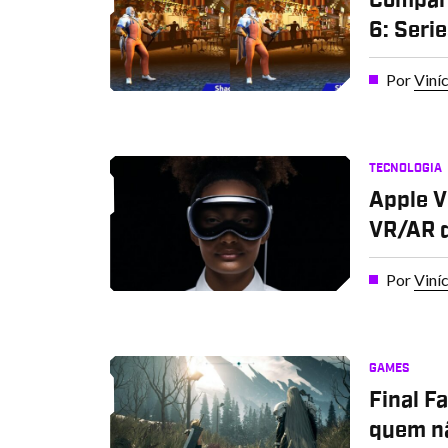
6: Seri
Por
Viní
TECNOLOGIA
Apple V
VR/AR 
Por
Viní
GAMES
Final F
quem n