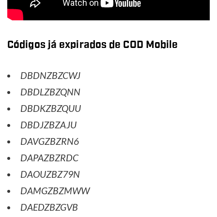
Códigos já expirados de COD Mobile
DBDNZBZCWJ
DBDLZBZQNN
DBDKZBZQUU
DBDJZBZAJU
DAVGZBZRN6
DAPAZBZRDC
DAOUZBZ79N
DAMGZBZMWW
DAEDZBZGVB