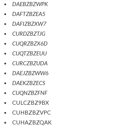
DAEBZBZWPK
DAFTZBZEA5
DAFIZBZXW7
CURDZBZTJG
CUQRZBZX6D
CUQTZBZEUU
CURCZBZUDA
DAEJZBZWW6
DAEKZBZECS
CUQNZBZFNF
CULCZBZ9BX
CUHBZBZVPC
CUHAZBZQAK