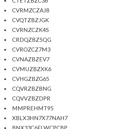
CTETZBZC36
CVRMZCZAJ8
CVQTZBZJGK
CVRNZCZK4S
CRDQZBZ5QG
CVROZCZ7M3
CVNAZBZEV7
CVMUZBZXK6
CVHGZBZG65
CQVRZBZBNG
CQVVZBZDPR
MMPREHMT95
XBLX3HN7X77NAH7
BNX33C6FLWCPCBP