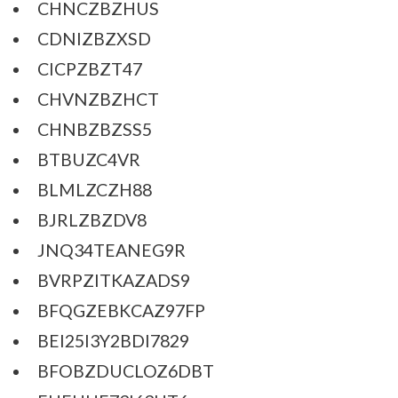
CHNCZBZHUS
CDNIZBZXSD
CICPZBZT47
CHVNZBZHCT
CHNBZBZSS5
BTBUZC4VR
BLMLZCZH88
BJRLZBZDV8
JNQ34TEANEG9R
BVRPZITKAZADS9
BFQGZEBKCAZ97FP
BEI25I3Y2BDI7829
BFOBZDUCLOZ6DBT