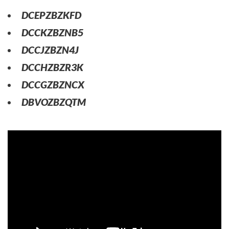
DCEPZBZKFD
DCCKZBZNB5
DCCJZBZN4J
DCCHZBZR3K
DCCGZBZNCX
DBVOZBZQTM