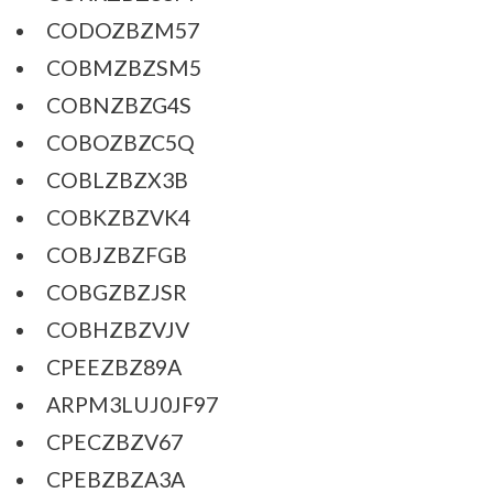
CODOZBZM57
COBMZBZSM5
COBNZBZG4S
COBOZBZC5Q
COBLZBZX3B
COBKZBZVK4
COBJZBZFGB
COBGZBZJSR
COBHZBZVJV
CPEEZBZ89A
ARPM3LUJ0JF97
CPECZBZV67
CPEBZBZA3A