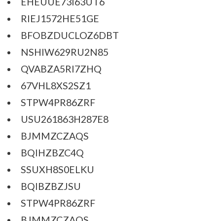
EHEUUE73I63UT6
RIEJ1572HE51GE
BFOBZDUCLOZ6DBT
NSHIW629RU2N85
QVABZA5RI7ZHQ
67VHL8XS2SZ1
STPW4PR86ZRF
USU261863H287E8
BJMMZCZAQS
BQIHZBZC4Q
SSUXH8S0ELKU
BQIBZBZJSU
STPW4PR86ZRF
BJMMZCZAQS