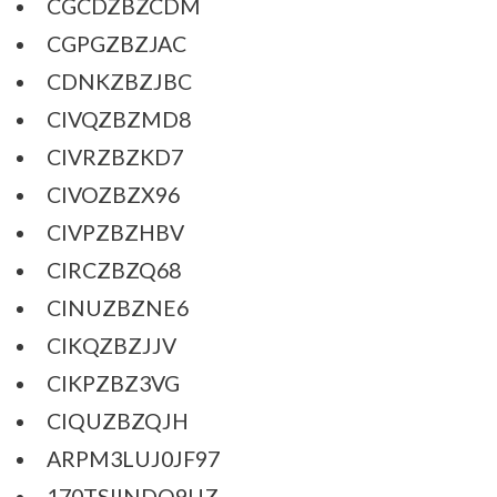
CGCDZBZCDM
CGPGZBZJAC
CDNKZBZJBC
CIVQZBZMD8
CIVRZBZKD7
CIVOZBZX96
CIVPZBZHBV
CIRCZBZQ68
CINUZBZNE6
CIKQZBZJJV
CIKPZBZ3VG
CIQUZBZQJH
ARPM3LUJ0JF97
170TSIINDQ9UZ