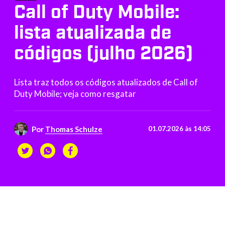
Call of Duty Mobile:
lista atualizada de
códigos (julho 2026)
Lista traz todos os códigos atualizados de Call of
Duty Mobile; veja como resgatar
Por
Thomas Schulze
01.07.2026 às 14:05