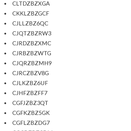
CLTDZBZXGA
CKKLZBZGCF
CJLLZBZ6QC
CJQTZBZRW3
CJRDZBZXMC
CJRBZBZWTG
CJQRZBZMH9
CJRCZBZV8G
CJLKZBZ6UF
CJHFZBZFF7
CGFJZBZ3QT
CGFKZBZ5GK
CGFLZBZDG7