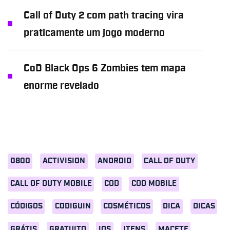
Call of Duty 2 com path tracing vira
praticamente um jogo moderno
CoD Black Ops 6 Zombies tem mapa
enorme revelado
0800
ACTIVISION
ANDROID
CALL OF DUTY
CALL OF DUTY MOBILE
COD
COD MOBILE
CÓDIGOS
CODIGUIN
COSMÉTICOS
DICA
DICAS
GRÁTIS
GRATUITO
IOS
ITENS
MACETE