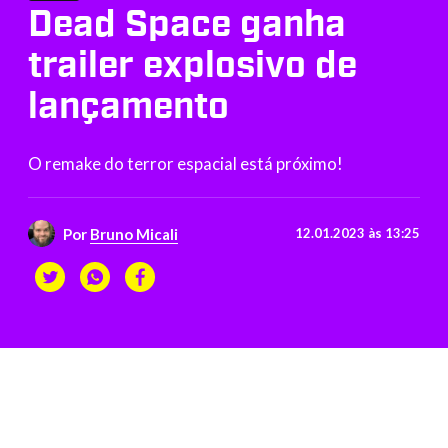
Dead Space ganha
trailer explosivo de
lançamento
O remake do terror espacial está próximo!
Por
Bruno Micali
12.01.2023 às 13:25