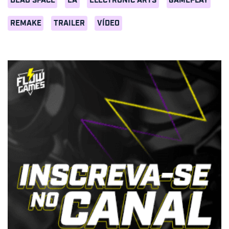
DEAD SPACE
EA
ELECTRONIC ARTS
GAMEPLAY
REMAKE
TRAILER
VÍDEO