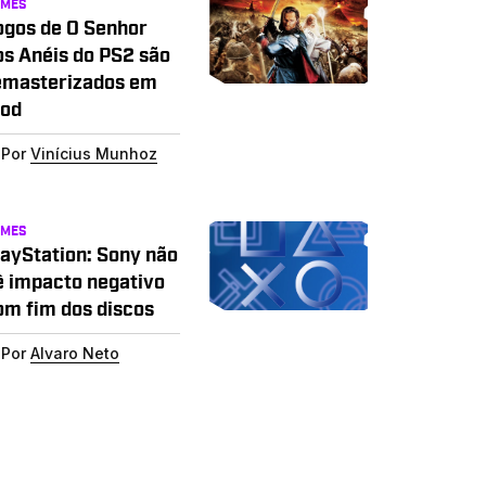
AMES
ogos de O Senhor
os Anéis do PS2 são
emasterizados em
od
Por
Vinícius Munhoz
AMES
layStation: Sony não
ê impacto negativo
om fim dos discos
Por
Alvaro Neto