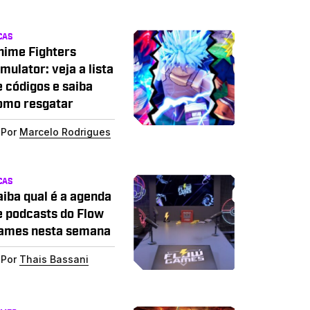
CAS
nime Fighters
mulator: veja a lista
e códigos e saiba
omo resgatar
Por
Marcelo Rodrigues
CAS
aiba qual é a agenda
e podcasts do Flow
ames nesta semana
Por
Thais Bassani