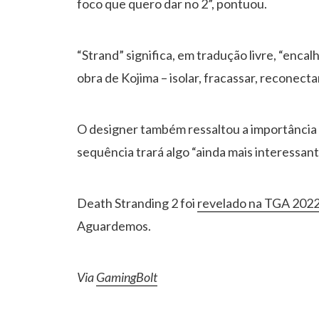
foco que quero dar no 2”, pontuou.
“Strand” significa, em tradução livre, “encal
obra de Kojima – isolar, fracassar, reconect
O designer também ressaltou a importância 
sequência trará algo “ainda mais interessant
Death Stranding 2 foi
revelado na TGA 202
Aguardemos.
Via
GamingBolt