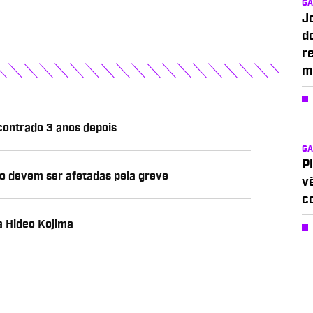
G
J
d
r
m
contrado 3 anos depois
G
P
ão devem ser afetadas pela greve
v
c
 a Hideo Kojima