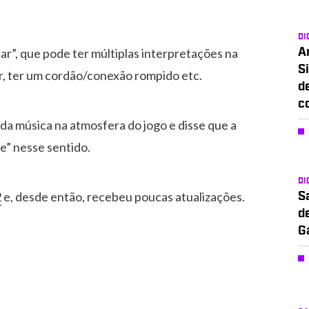
DI
har”, que pode ter múltiplas interpretações na
A
Si
ar, ter um cordão/conexão rompido etc.
d
c
da música na atmosfera do jogo e disse que a
e” nesse sentido.
DI
2
e, desde então, recebeu poucas atualizações.
S
d
G