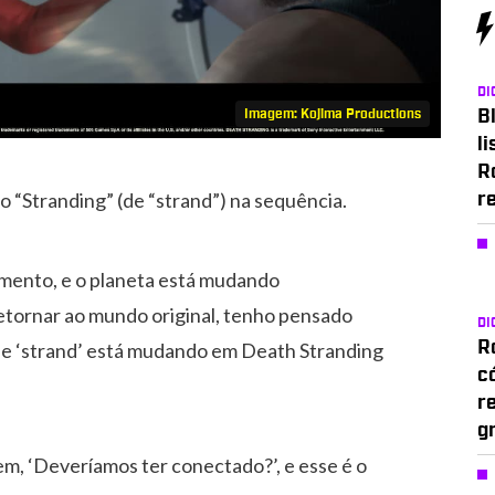
DI
Imagem: Kojima Productions
Bl
li
R
o “Stranding” (de “strand”) na sequência.
r
mento, e o planeta está mudando
retornar ao mundo original, tenho pensado
DI
de ‘strand’ está mudando em Death Stranding
Ro
c
r
g
em, ‘Deveríamos ter conectado?’, e esse é o