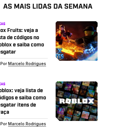
AS MAIS LIDAS DA SEMANA
CAS
ox Fruits: veja a
sta de códigos no
oblox e saiba como
esgatar
Por
Marcelo Rodrigues
CAS
blox: veja lista de
ódigos e saiba como
esgatar itens de
raça
Por
Marcelo Rodrigues