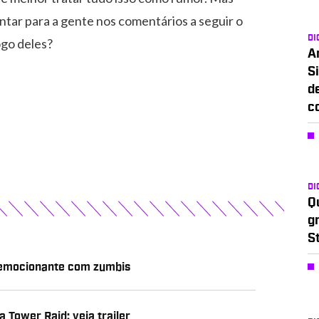
ntar para a gente nos comentários a seguir o
DI
ogo deles?
A
Si
d
c
DI
Q
g
S
 emocionante com zumbis
 Tower Raid; veja trailer