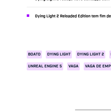
Dying Light 2 Reloaded Edition tem fim d
BOATO
DYING LIGHT
DYING LIGHT 2
UNREAL ENGINE 5
VAGA
VAGA DE EM