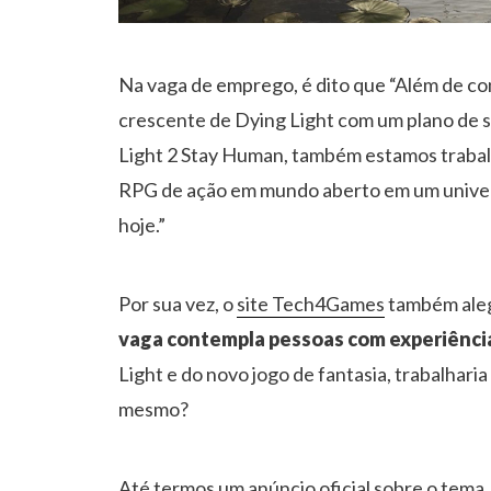
Na vaga de emprego, é dito que “Além de 
crescente de Dying Light com um plano de 
Light 2 Stay Human, também estamos trabal
RPG de ação em mundo aberto em um univers
hoje.”
Por sua vez, o
site Tech4Games
também aleg
vaga contempla pessoas com experiência
Light e do novo jogo de fantasia, trabalhari
mesmo?
Até termos um anúncio oficial sobre o tema,