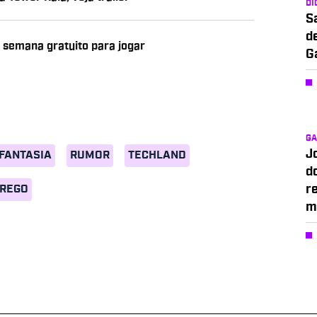
DI
S
d
e semana gratuito para jogar
G
G
J
FANTASIA
RUMOR
TECHLAND
d
PREGO
r
m