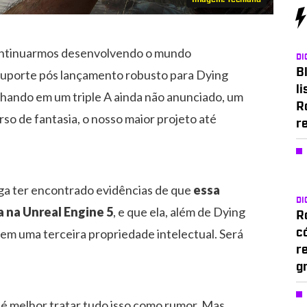
continuarmos desenvolvendo o mundo
DI
Bl
suporte pós lançamento robusto para Dying
li
hando em um triple A ainda não anunciado, um
R
o de fantasia, o nosso maior projeto até
r
a ter encontrado evidências de que
essa
DI
 na Unreal Engine 5
, e que ela, além de Dying
Ro
a em uma terceira propriedade intelectual. Será
c
r
g
 é melhor tratar tudo isso como rumor. Mas