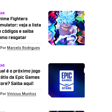
CAS
nime Fighters
mulator: veja a lista
e códigos e saiba
omo resgatar
Por
Marcelo Rodrigues
CAS
ual é o próximo jogo
rátis da Epic Games
tore? Saiba aqui!
Por
Vinícius Munhoz