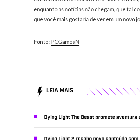
enquanto as notícias não chegam, que tal co
que você mais gostaria de ver em um novo j
Fonte:
PCGamesN
LEIA MAIS
Dying Light The Beast promete aventura
Dying Light 2 recebe novo conteúdo com a