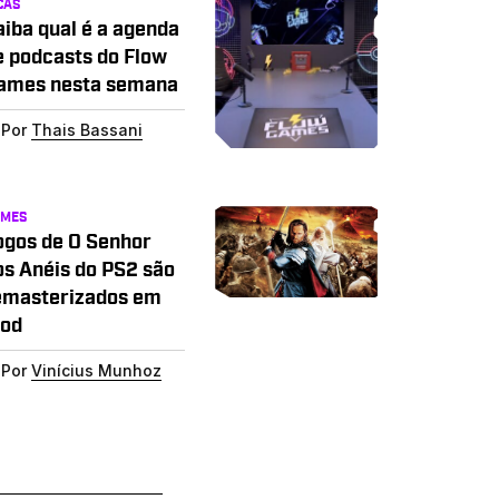
CAS
aiba qual é a agenda
e podcasts do Flow
ames nesta semana
Por
Thais Bassani
AMES
ogos de O Senhor
os Anéis do PS2 são
emasterizados em
od
Por
Vinícius Munhoz