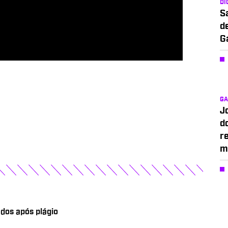
DI
S
d
G
G
J
d
r
m
dos após plágio