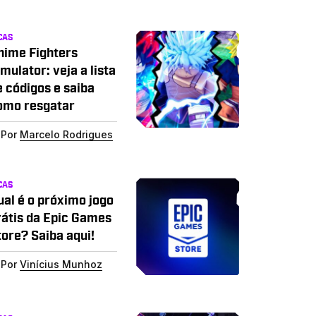
CAS
nime Fighters
mulator: veja a lista
e códigos e saiba
omo resgatar
Por
Marcelo Rodrigues
CAS
ual é o próximo jogo
rátis da Epic Games
tore? Saiba aqui!
Por
Vinícius Munhoz