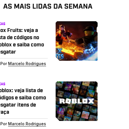
AS MAIS LIDAS DA SEMANA
CAS
ox Fruits: veja a
sta de códigos no
oblox e saiba como
esgatar
Por
Marcelo Rodrigues
CAS
blox: veja lista de
ódigos e saiba como
esgatar itens de
raça
Por
Marcelo Rodrigues