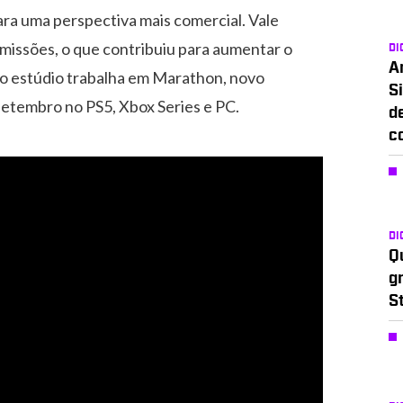
ara uma perspectiva mais comercial. Vale
issões, o que contribuiu para aumentar o
DI
A
 o estúdio trabalha em Marathon, novo
Si
setembro no PS5, Xbox Series e PC.
d
c
DI
Q
g
S