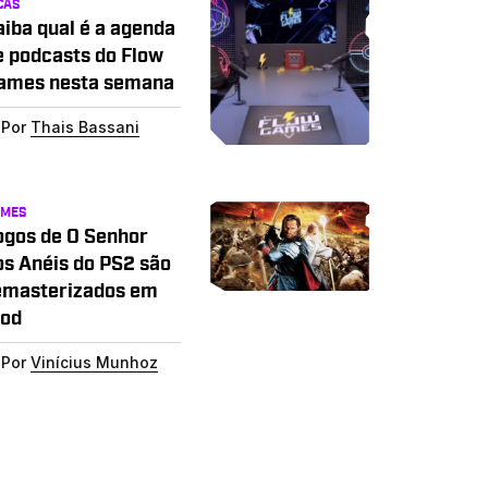
CAS
aiba qual é a agenda
e podcasts do Flow
ames nesta semana
Por
Thais Bassani
AMES
ogos de O Senhor
os Anéis do PS2 são
emasterizados em
od
Por
Vinícius Munhoz