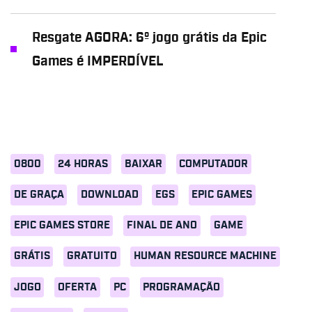
Resgate AGORA: 6º jogo grátis da Epic
Games é IMPERDÍVEL
0800
24 HORAS
BAIXAR
COMPUTADOR
DE GRAÇA
DOWNLOAD
EGS
EPIC GAMES
EPIC GAMES STORE
FINAL DE ANO
GAME
GRÁTIS
GRATUITO
HUMAN RESOURCE MACHINE
JOGO
OFERTA
PC
PROGRAMAÇÃO