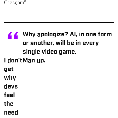
Cresçam”
Why apologize? AI, in one form
or another, will be in every
single video game.
I don't
Man up.
get
why
devs
feel
the
need