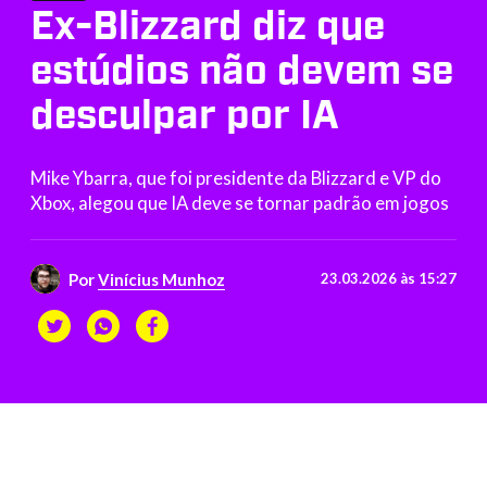
Ex-Blizzard diz que
estúdios não devem se
desculpar por IA
Mike Ybarra, que foi presidente da Blizzard e VP do
Xbox, alegou que IA deve se tornar padrão em jogos
Por
Vinícius Munhoz
23.03.2026 às 15:27