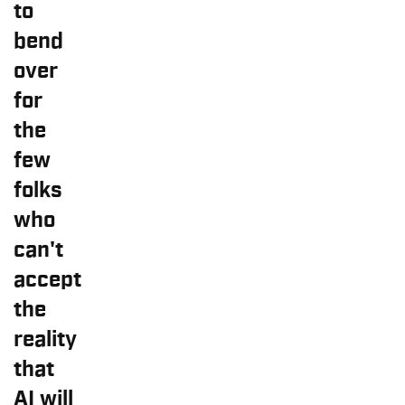
to
bend
over
for
the
few
folks
who
can't
accept
the
reality
that
AI will