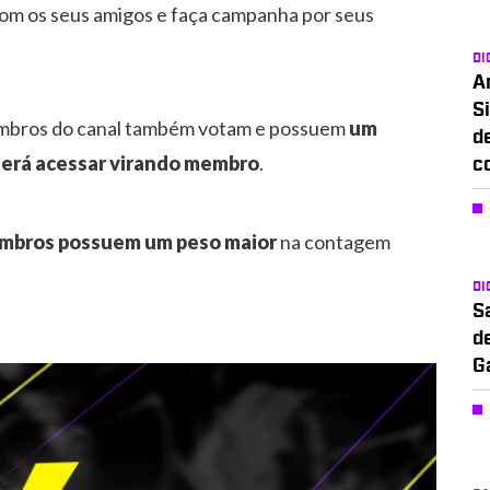
 com os seus amigos e faça campanha por seus
DI
A
Si
embros do canal também votam e possuem
um
d
derá acessar virando membro
.
c
embros possuem um peso maior
na contagem
DI
S
d
G