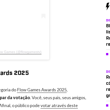
DI
Bl
li
R
r
Flow Games (@flowgamestv)
wards 2025
DI
Ro
c
egoria do
Flow Games Awards 2025
,
r
g
par da votação
. Você, seus pais, seus amigos,
Afinal, o público pode
votar através deste