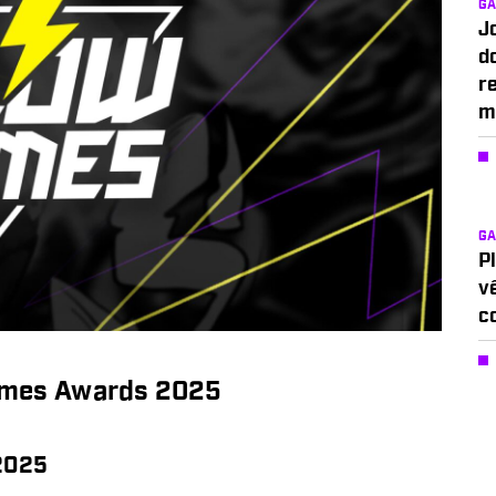
G
J
d
r
m
G
P
v
c
Games Awards 2025
2025