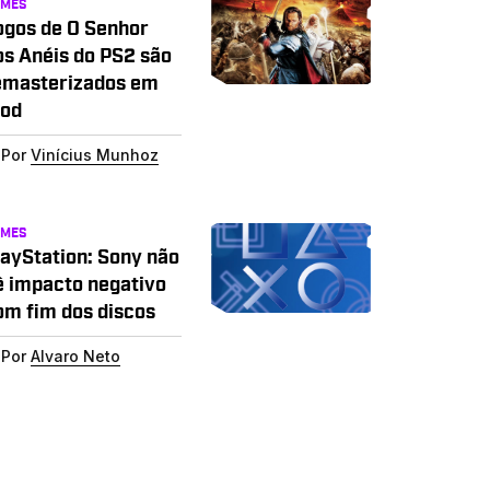
AMES
ogos de O Senhor
os Anéis do PS2 são
emasterizados em
od
Por
Vinícius Munhoz
AMES
layStation: Sony não
ê impacto negativo
om fim dos discos
Por
Alvaro Neto