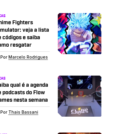
CAS
nime Fighters
mulator: veja a lista
e códigos e saiba
omo resgatar
Por
Marcelo Rodrigues
CAS
aiba qual é a agenda
e podcasts do Flow
ames nesta semana
Por
Thais Bassani