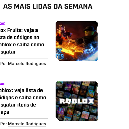
AS MAIS LIDAS DA SEMANA
CAS
ox Fruits: veja a
sta de códigos no
oblox e saiba como
esgatar
Por
Marcelo Rodrigues
CAS
blox: veja lista de
ódigos e saiba como
esgatar itens de
raça
Por
Marcelo Rodrigues