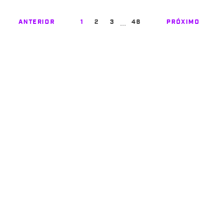
…
ANTERIOR
1
2
3
46
PRÓXIMO