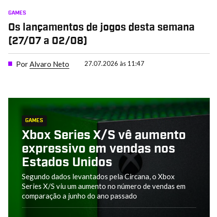
GAMES
Os lançamentos de jogos desta semana
(27/07 a 02/08)
Por
Alvaro Neto
27.07.2026 às 11:47
GAMES
Xbox Series X/S vê aumento
expressivo em vendas nos
Estados Unidos
Segundo dados levantados pela Circana, o Xbox
Series X/S viu um aumento no número de vendas em
comparação a junho do ano passado