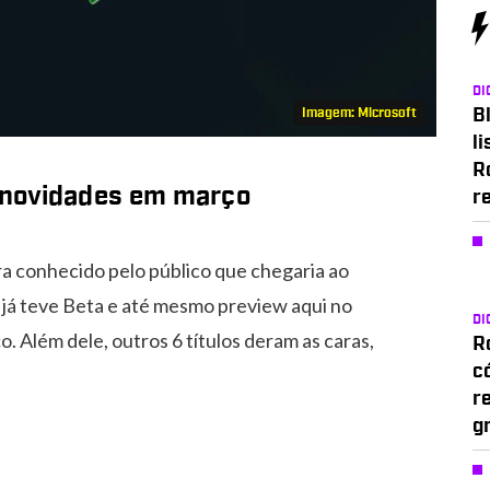
DI
Bl
Imagem: Microsoft
li
R
 novidades em março
r
era conhecido pelo público que chegaria ao
e já teve Beta e até mesmo preview aqui no
DI
. Além dele, outros 6 títulos deram as caras,
Ro
c
r
g