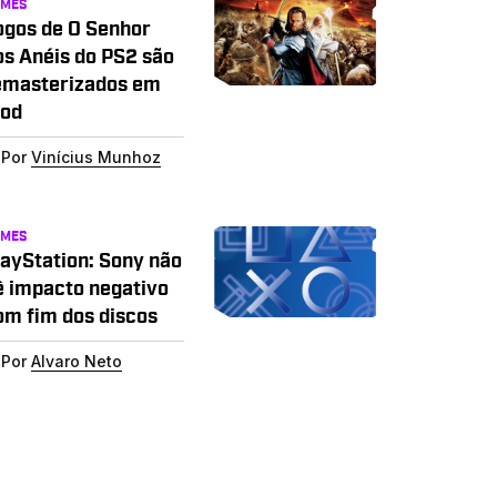
AMES
ogos de O Senhor
os Anéis do PS2 são
emasterizados em
od
Por
Vinícius Munhoz
AMES
layStation: Sony não
ê impacto negativo
om fim dos discos
Por
Alvaro Neto