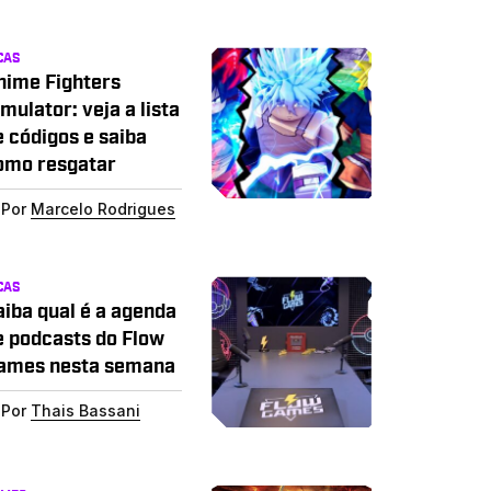
CAS
nime Fighters
mulator: veja a lista
e códigos e saiba
omo resgatar
Por
Marcelo Rodrigues
CAS
aiba qual é a agenda
e podcasts do Flow
ames nesta semana
Por
Thais Bassani