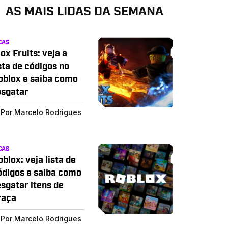
AS MAIS LIDAS DA SEMANA
CAS
ox Fruits: veja a
sta de códigos no
oblox e saiba como
esgatar
Por
Marcelo Rodrigues
CAS
blox: veja lista de
ódigos e saiba como
esgatar itens de
raça
Por
Marcelo Rodrigues