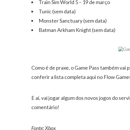
Train Sim World 5 – 19 de março
Tunic (sem data)
Monster Sanctuary (sem data)
Batman Arkham Knight (sem data)
Como é de praxe, o Game Pass também vai p
conferir a lista completa aqui no Flow Game
E aí, vai jogar algum dos novos jogos do ser
comentário!
Fonte:
Xbox