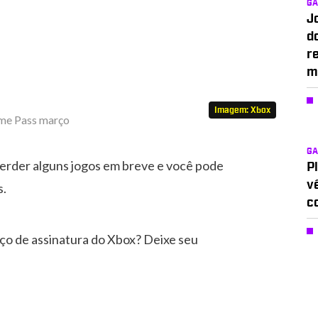
G
J
d
r
m
Imagem: Xbox
G
erder alguns jogos em breve e você pode
P
v
s.
c
viço de assinatura do Xbox? Deixe seu