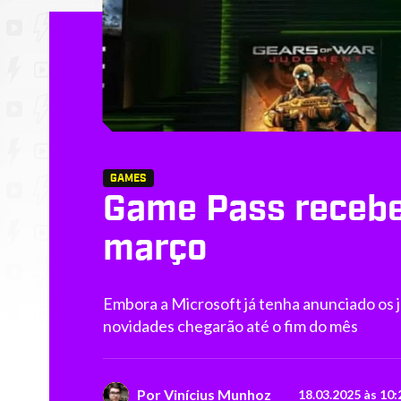
GAMES
Game Pass recebe 
março
Embora a Microsoft já tenha anunciado os 
novidades chegarão até o fim do mês
Por
Vinícius Munhoz
18.03.2025 às 10: