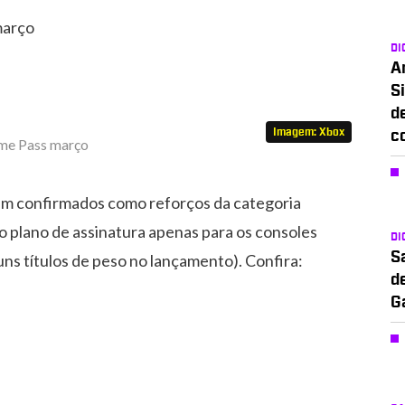
março
DI
A
Si
d
Imagem: Xbox
c
am confirmados como reforços da categoria
 plano de assinatura apenas para os consoles
DI
S
uns títulos de peso no lançamento). Confira:
d
G