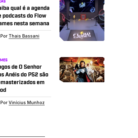
CAS
aiba qual é a agenda
e podcasts do Flow
ames nesta semana
Por
Thais Bassani
AMES
ogos de O Senhor
os Anéis do PS2 são
emasterizados em
od
Por
Vinícius Munhoz