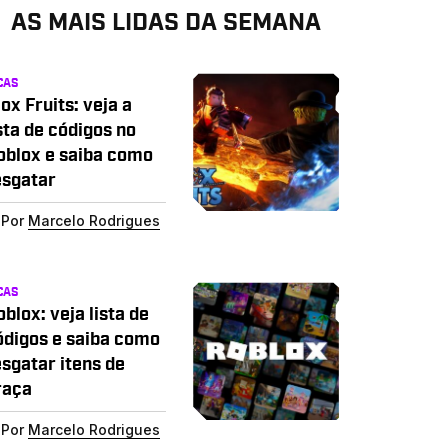
AS MAIS LIDAS DA SEMANA
CAS
ox Fruits: veja a
sta de códigos no
oblox e saiba como
esgatar
Por
Marcelo Rodrigues
CAS
blox: veja lista de
ódigos e saiba como
esgatar itens de
raça
Por
Marcelo Rodrigues