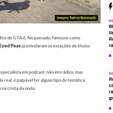
Imagem: Twitter/DubstepZz
DI
Bl
li
ádios de GTA 6. No passado, famosos como
R
 Eyed Peas
já estrelaram as estações de títulos
r
specialista em podcast, não em rádios, mas
DI
real, é palpável ter algum tipo de temática
Ro
c
 na crista da onda.
r
g