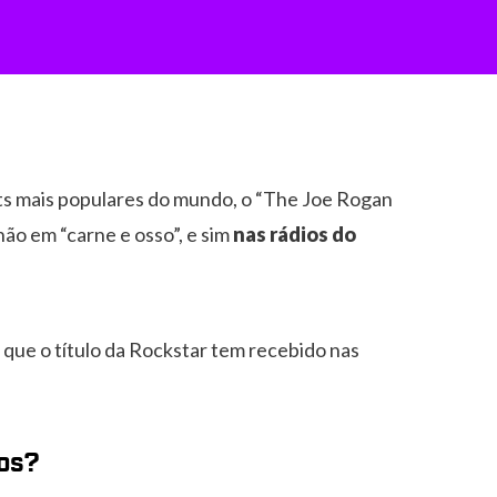
s mais populares do mundo, o “The Joe Rogan
não em “carne e osso”, e sim
nas rádios do
que o título da Rockstar tem recebido nas
os?