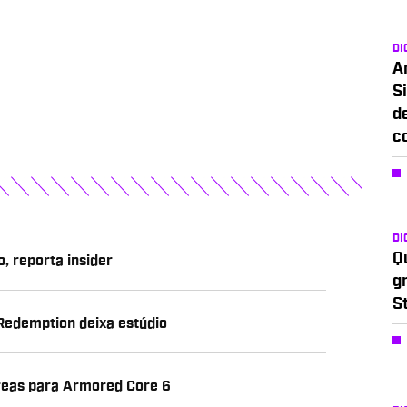
DI
A
Si
d
c
DI
Q
 reporta insider
g
S
 Redemption deixa estúdio
reas para Armored Core 6