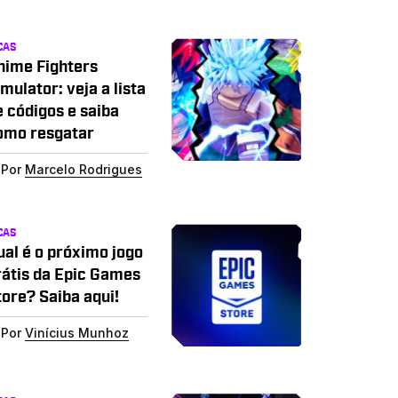
CAS
nime Fighters
mulator: veja a lista
e códigos e saiba
omo resgatar
Por
Marcelo Rodrigues
CAS
ual é o próximo jogo
rátis da Epic Games
tore? Saiba aqui!
Por
Vinícius Munhoz