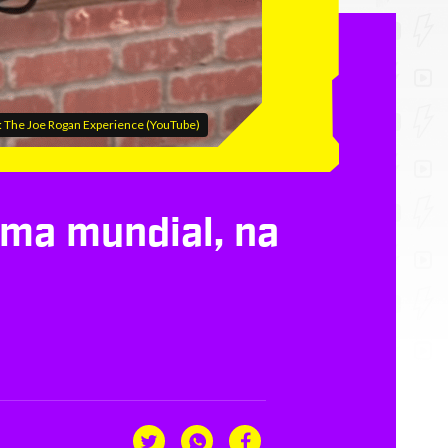
 The Joe Rogan Experience (YouTube)
ama mundial, na