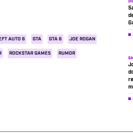
DI
S
d
G
EFT AUTO 6
GTA
GTA 6
JOE ROGAN
R
ROCKSTAR GAMES
RUMOR
G
J
d
r
m