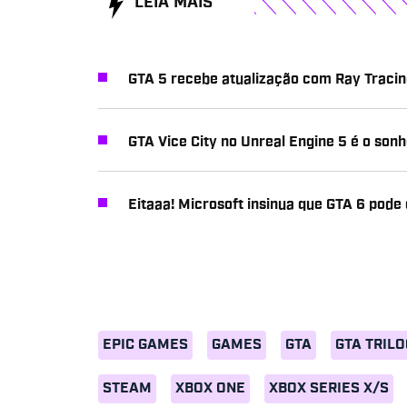
LEIA MAIS
GTA 5 recebe atualização com Ray Tracing
GTA Vice City no Unreal Engine 5 é o sonh
Eitaaa! Microsoft insinua que GTA 6 pod
EPIC GAMES
GAMES
GTA
GTA TRIL
STEAM
XBOX ONE
XBOX SERIES X/S