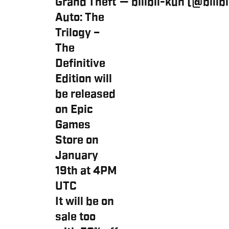
Grand Theft
— billbil-kun (@billb
Auto: The
Trilogy –
The
Definitive
Edition will
be released
on Epic
Games
Store on
January
19th at 4PM
UTC
It will be on
sale too