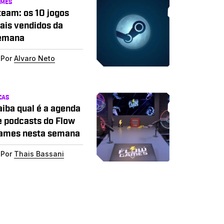
AMES
team: os 10 jogos
ais vendidos da
emana
Por
Alvaro Neto
CAS
aiba qual é a agenda
e podcasts do Flow
ames nesta semana
Por
Thais Bassani