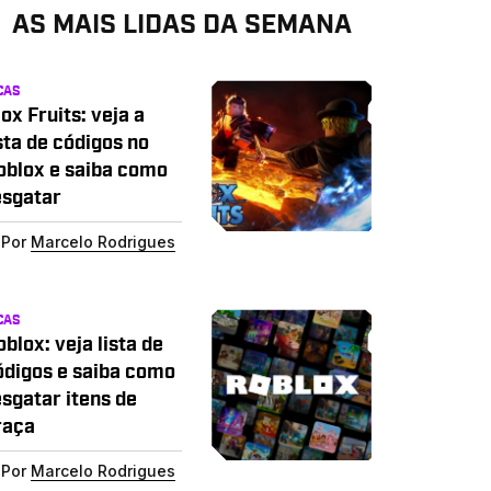
AS MAIS LIDAS DA SEMANA
CAS
ox Fruits: veja a
sta de códigos no
oblox e saiba como
esgatar
Por
Marcelo Rodrigues
CAS
blox: veja lista de
ódigos e saiba como
esgatar itens de
raça
Por
Marcelo Rodrigues