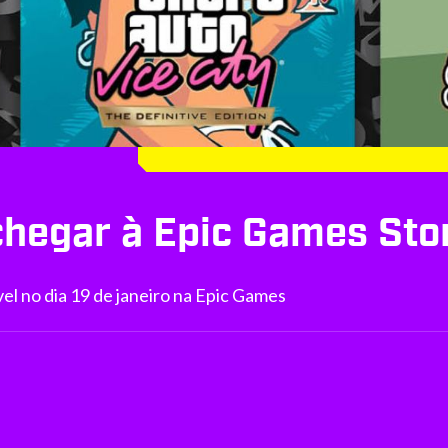
chegar à Epic Games Sto
el no dia 19 de janeiro na Epic Games