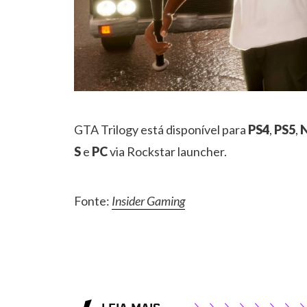
GTA Trilogy está disponível para
PS4
,
PS5
,
N
S
e
PC
via Rockstar launcher.
Fonte:
Insider Gaming