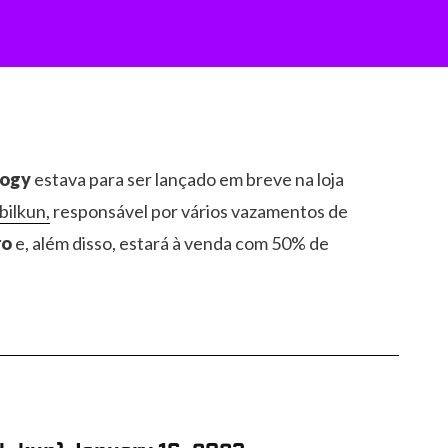
logy
estava para ser lançado em breve na loja
lbilkun,
responsável por vários vazamentos de
ro
e, além disso, estará à venda com 50% de