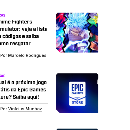
CAS
nime Fighters
mulator: veja a lista
e códigos e saiba
omo resgatar
Por
Marcelo Rodrigues
CAS
ual é o próximo jogo
rátis da Epic Games
tore? Saiba aqui!
Por
Vinícius Munhoz