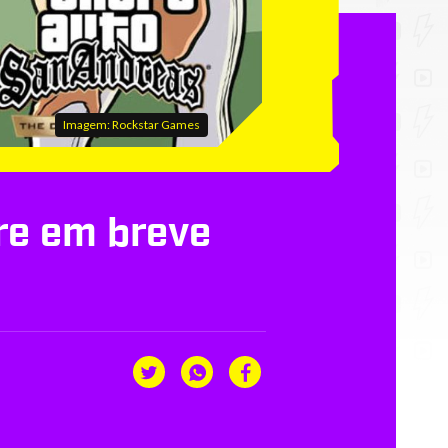
Imagem: Rockstar Games
re em breve