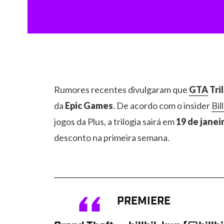
Rumores recentes divulgaram que
GTA
Tri
da
Epic Games
. De acordo com o insider
Bil
jogos da Plus, a trilogia sairá em
19 de janei
desconto na primeira semana.
PREMIERE