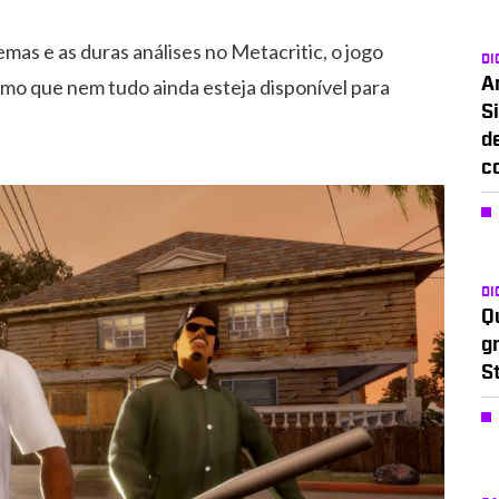
emas e as duras análises no Metacritic, o jogo
DI
o que nem tudo ainda esteja disponível para
A
Si
d
c
DI
Q
g
S