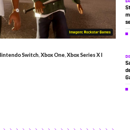
G
S
m
s
Imagem: Rockstar Games
intendo Switch
,
Xbox One
,
Xbox Series X l
DI
S
d
G