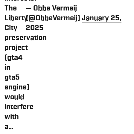
The
— Obbe Vermeij
Liberty
(@ObbeVermeij)
January 25,
City
2025
preservation
project
(gta4
in
gta5
engine)
would
interfere
with
a…