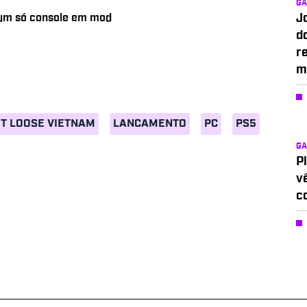
G
 um só console em mod
J
d
r
m
ET LOOSE VIETNAM
LANCAMENTO
PC
PS5
G
P
v
c