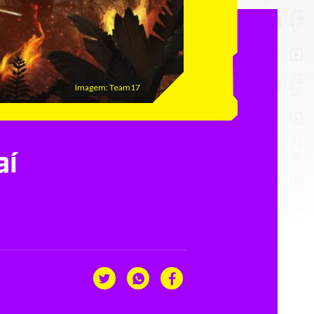
Imagem: Team17
aí