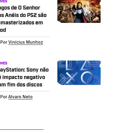
AMES
ogos de O Senhor
os Anéis do PS2 são
emasterizados em
od
Por
Vinícius Munhoz
AMES
layStation: Sony não
ê impacto negativo
om fim dos discos
Por
Alvaro Neto