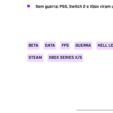
Sem guerra: PS5, Switch 2 e Xbox viram
BETA
DATA
FPS
GUERRA
HELL L
STEAM
XBOX SERIES X/S