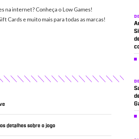
es na internet? Conheça o Low Games!
DI
ift Cards e muito mais para todas as marcas!
A
Si
d
c
DI
S
d
G
ve
os detalhes sobre o jogo