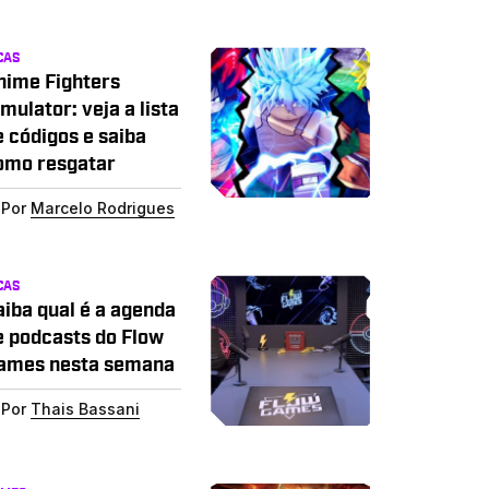
CAS
nime Fighters
mulator: veja a lista
e códigos e saiba
omo resgatar
Por
Marcelo Rodrigues
CAS
aiba qual é a agenda
e podcasts do Flow
ames nesta semana
Por
Thais Bassani