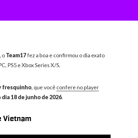
, o
Team17
fez a boa e confirmou o dia exato
C, PS5 e Xbox Series X/S.
y fresquinho
, que você
confere no player
o
dia 18 de junho de 2026
.
se Vietnam