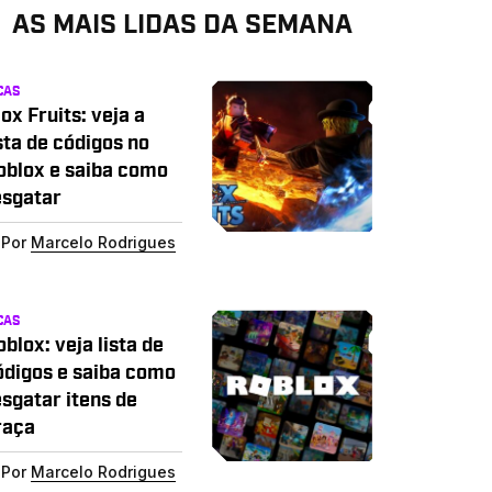
AS MAIS LIDAS DA SEMANA
CAS
ox Fruits: veja a
sta de códigos no
oblox e saiba como
esgatar
Por
Marcelo Rodrigues
CAS
blox: veja lista de
ódigos e saiba como
esgatar itens de
raça
Por
Marcelo Rodrigues