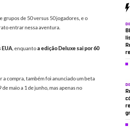
e grupos de 50 versus 50 jogadores, e o
DI
rato entrar nessa aventura.
Bl
li
R
s EUA
, enquanto
a edição Deluxe sai por 60
r
er a compra, também foi anunciado um beta
DI
9 de maio a 1 de junho, mas apenas no
Ro
c
r
g